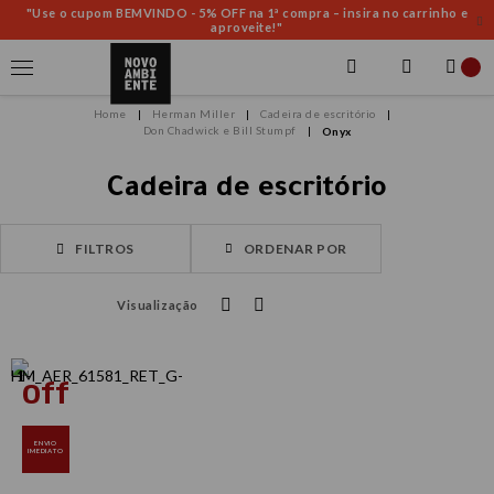
"Use o cupom BEMVINDO - 5% OFF na 1ª compra – insira no carrinho e
aproveite!"
Herman Miller
Cadeira de escritório
Don Chadwick e Bill Stumpf
Onyx
Cadeira de escritório
FILTROS
ORDENAR POR
Visualização
ENVIO
IMEDIATO