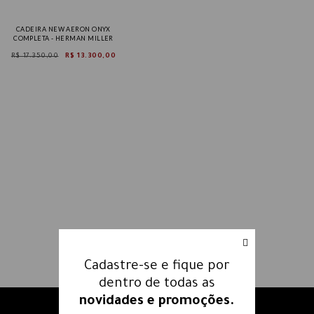
CADEIRA NEW AERON ONYX
COMPLETA - HERMAN MILLER
R$ 17.350,00
R$ 13.300,00
Tam B
Tam C
Cadastre-se e fique por
dentro de todas as
novidades e promoções.