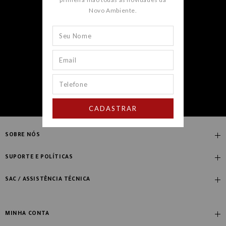
Novo Ambiente.
CADASTRAR
CADASTRAR
SOBRE NÓS
Quem Somos
SUPORTE E POLÍTICAS
Nossas Lojas
Compre com Especialista
SAC / ASSISTÊNCIA TÉCNICA
Manifesto Novo Ambiente
Fale Conosco
Blog
Dúvidas Frequentes
MINHA CONTA
Designers
Política de Troca