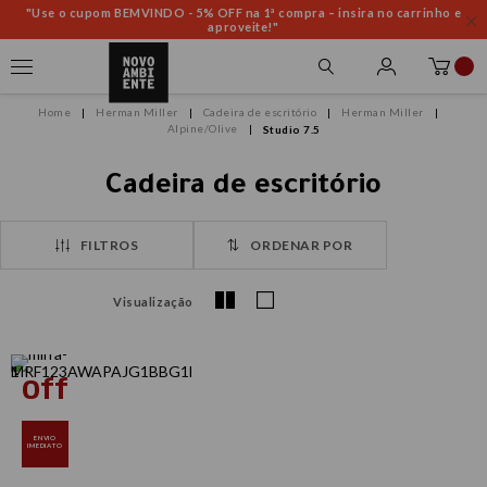
"Use o cupom BEMVINDO - 5% OFF na 1ª compra – insira no carrinho e
aproveite!"
Herman Miller
Cadeira de escritório
Herman Miller
Alpine/Olive
Studio 7.5
Cadeira de escritório
FILTROS
ORDENAR POR
Visualização
ENVIO
IMEDIATO