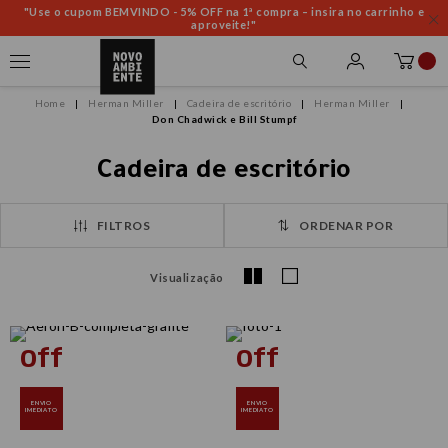
"Use o cupom BEMVINDO - 5% OFF na 1ª compra – insira no carrinho e
aproveite!"
Herman Miller
Cadeira de escritório
Herman Miller
Don Chadwick e Bill Stumpf
Cadeira de escritório
FILTROS
ORDENAR POR
Visualização
ENVIO
ENVIO
IMEDIATO
IMEDIATO