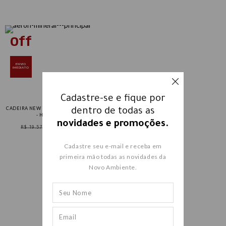
ENVIO
IMEDIATO
Cadastre-se e fique por
CADEIRA NEW AERON MINERAL COMPLETA
dentro de todas as
- HERMAN MILLER
novidades e promoções.
R$ 19.572,00
R$ 14.300,00
Cadastre seu e-mail e receba em
primeira mão todas as novidades da
Novo Ambiente.