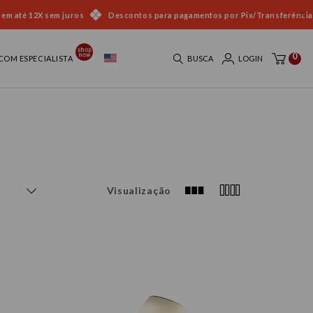
 em até 12X sem juros
Descontos para pagamentos por Pix/Transferência
0
COM ESPECIALISTA
BUSCA
LOGIN
Visualização