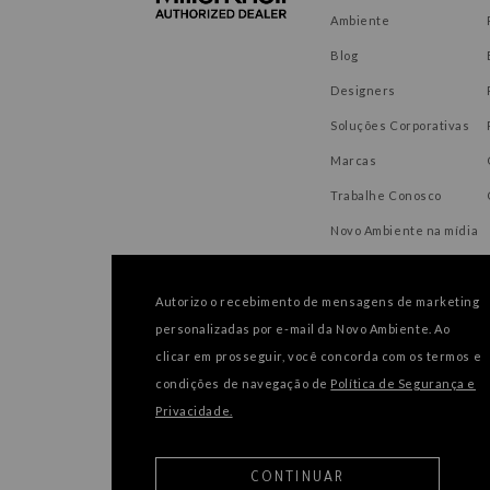
Ambiente
Blog
Designers
Soluções Corporativas
Marcas
Trabalhe Conosco
Novo Ambiente na mídia
Autorizo o recebimento de mensagens de marketing
personalizadas por e-mail da Novo Ambiente. Ao
FORMAS DE PAGAMENTO
clicar em prosseguir, você concorda com os termos e
condições de navegação de
Política de Segurança e
Privacidade.
CONTINUAR