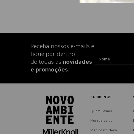
Receba nossos e-mails e
fique por dentro
de todas as
novidades
e promoções.
SOBRE NÓS
Quem Somos
Nossas Lojas
Manifesto Novo