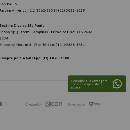
São Paulo
Jardim América: (11) 3062-3351 | (11) 3062-1529
Seating Display São Paulo
Shopping Iguatemi Campinas - Primeiro Piso: 11 99633-
2234
Shopping Morumbi - Piso Térreo: (11) 95628-4731
Compre pelo WhatsApp: (11) 4020-7880
Consulte
sua vantagem
com um especialista
agora
Created by
Powered by