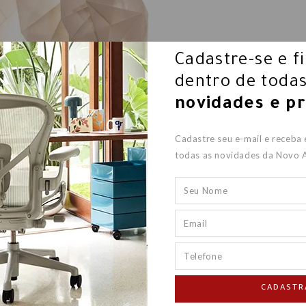
Cadastre-se e f
dentro de todas
novidades e p
LUMINÁRIA DE MESA MENDORI
Cadastre seu e-mail e receba
todas as novidades da Novo 
a partir de
R$ 15.416,00
CADASTR