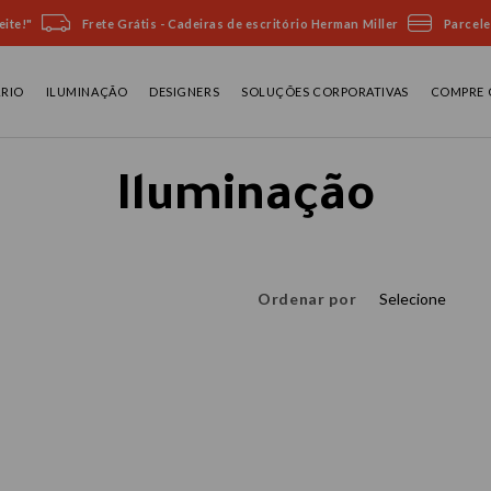
ite!"
Frete Grátis - Cadeiras de escritório Herman Miller
Parcele
ÁRIO
ILUMINAÇÃO
DESIGNERS
SOLUÇÕES CORPORATIVAS
COMPRE 
Iluminação
Ordenar por
Selecione