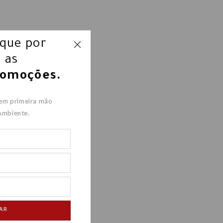
ique por
 as
romoções.
 em primeira mão
Ambiente.
AR