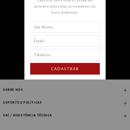
Cadastre seu e-mail e receba em
novidades e promoções.
primeira mão todas as novidades da
Novo Ambiente.
CADASTRAR
CADASTRAR
SOBRE NÓS
Quem Somos
SUPORTE E POLÍTICAS
Nossas Lojas
Compre com Especialista
SAC / ASSISTÊNCIA TÉCNICA
Manifesto Novo Ambiente
Fale Conosco
Blog