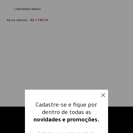
LUMINÁRIA SARAU
R$ 14.399,00
R$ 7.199,50
Cadastre-se e fique por
dentro de todas as
novidades e promoções.
Receba nossos e-mails e fique
por dentro
de todas as