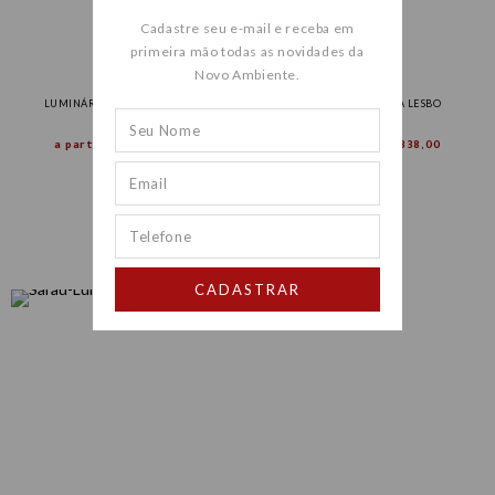
Cadastre seu e-mail e receba em
primeira mão todas as novidades da
Novo Ambiente.
LUMINÁRIA DE MESA MENDORI
LUMINÁRIA DE MESA LESBO
a partir de
R$ 15.416,00
a partir de
R$ 21.338,00
CADASTRAR