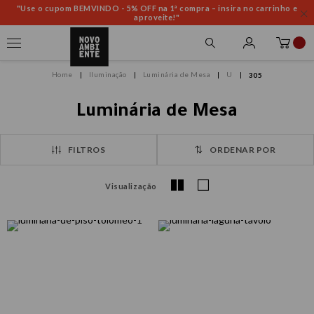
"Use o cupom BEMVINDO - 5% OFF na 1ª compra – insira no carrinho e
aproveite!"
Iluminação
Luminária de Mesa
U
305
Luminária de Mesa
FILTROS
ORDENAR POR
Visualização