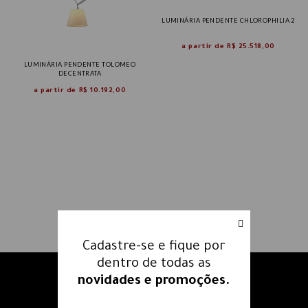
LUMINÁRIA PENDENTE CHLOROPHILIA 2
a partir de
R$ 25.518,00
LUMINÁRIA PENDENTE TOLOMEO
DECENTRATA
a partir de
R$ 10.192,00
Cadastre-se e fique por
dentro de todas as
novidades e promoções.
Receba nossos e-mails e fique
por dentro
de todas as