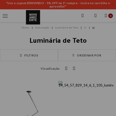
"Use o cupom BEMVINDO - 5% OFF na 1ª compra – insira no carrinho e
aproveite!"
0
Iluminação
Luminária de Teto
U
U
Luminária de Teto
FILTROS
ORDENAR POR
Visualização