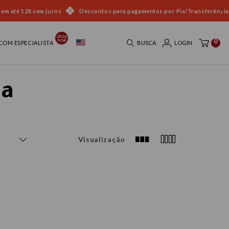
 em até 12X sem juros
Descontos para pagamentos por Pix/Transferência
0
COM ESPECIALISTA
BUSCA
LOGIN
na
Visualização