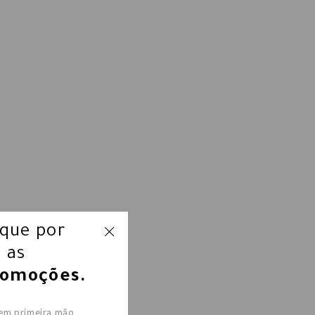
ique por
 as
romoções.
 em primeira mão