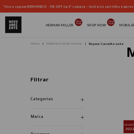
"Use o cupom BEMVINDO - 5% OFF na 1ª compra – insira no carrinho e aprove
HERMAN MILLER
SHOP NOW
MOBILI
Mobiliário Área Interna
Rejane Carvalho Leite
M
Filtrar
Categorias
Marca