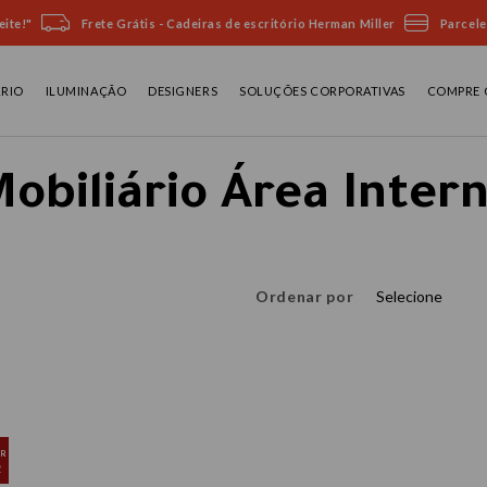
ite!"
Frete Grátis - Cadeiras de escritório Herman Miller
Parcele
ÁRIO
ILUMINAÇÃO
DESIGNERS
SOLUÇÕES CORPORATIVAS
COMPRE 
obiliário Área Inter
Ordenar por
Selecione