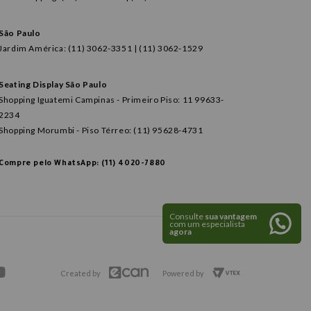
São Paulo
Jardim América: (11) 3062-3351 | (11) 3062-1529
Seating Display São Paulo
Shopping Iguatemi Campinas - Primeiro Piso: 11 99633-
2234
Shopping Morumbi - Piso Térreo: (11) 95628-4731
Compre pelo WhatsApp: (11) 4020-7880
Consulte
sua vantagem
com um especialista
agora
Created by
Powered by