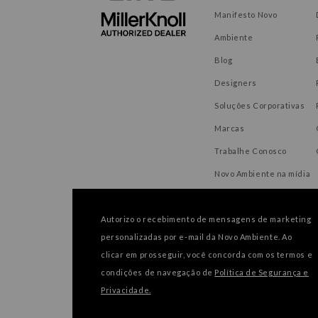
Manifesto Novo
Ambiente
Blog
Designers
Soluções Corporativas
Marcas
Trabalhe Conosco
Novo Ambiente na mídia
Autorizo o recebimento de mensagens de marketing
personalizadas por e-mail da Novo Ambiente. Ao
FORMAS DE PAGAMENTO
clicar em prosseguir, você concorda com os termos e
condições de navegação de
Política de Segurança e
Privacidade.