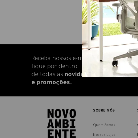
Receba nossos e-mails e
fique por dentro
de todas as
novidades
e promoções.
SOBRE NÓS
Quem Somos
Nossas Lojas