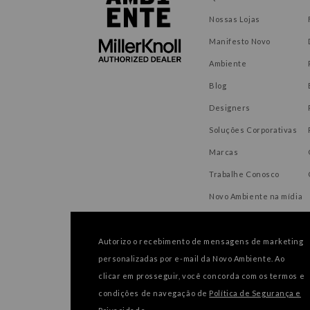
Nossas Lojas
Manifesto Novo
Ambiente
Blog
Designers
Soluções Corporativas
Marcas
Trabalhe Conosco
Novo Ambiente na mídia
Autorizo o recebimento de mensagens de marketing
personalizadas por e-mail da Novo Ambiente. Ao
FORMAS DE PAGAMENTO
clicar em prosseguir, você concorda com os termos e
condições de navegação de
Política de Segurança e