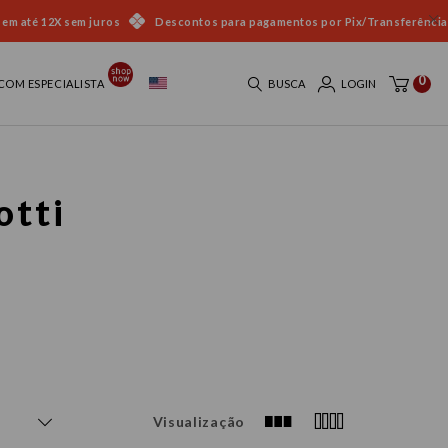
 em até 12X sem juros
Descontos para pagamentos por Pix/Transferência
0
COM ESPECIALISTA
BUSCA
LOGIN
otti
Visualização