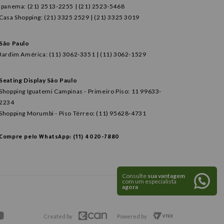
Ipanema: (21) 2513-2255 | (21) 2523-5468
Casa Shopping: (21) 3325 2529 | (21) 3325 3019
São Paulo
Jardim América: (11) 3062-3351 | (11) 3062-1529
Seating Display São Paulo
Shopping Iguatemi Campinas - Primeiro Piso: 11 99633-
2234
Shopping Morumbi - Piso Térreo: (11) 95628-4731
Compre pelo WhatsApp: (11) 4020-7880
Consulte
sua vantagem
com um especialista
agora
Created by
Powered by