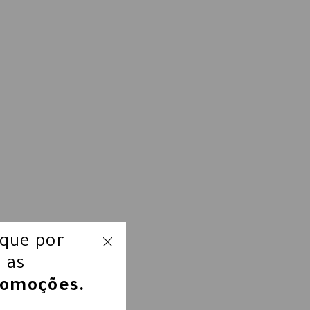
ique por
 as
romoções.