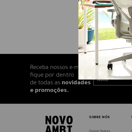
Receba nossos e-mails e
fique por dentro
de todas as
novidades
e promoções.
SOBRE NÓS
Quem Somos