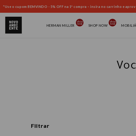
"Use o cupom BEMVINDO - 5% OFF na 1ª compra – insira no carrinho e aprove
HERMAN MILLER
SHOP NOW
MOBILI
Voc
Filtrar