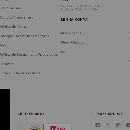
Seg. à Sex. das 09:00h às 18:00h
Fale Conosco
Sábado das 10:00h às 14:00h
Dúvidas Frequentes
MINHA CONTA
Política de Troca
Meus Dados
Entrega e Acompanhamento de
Meus Pedidos
Pedido
Login
Política de Segurança e Privacidade
Garantia
Como ajustar sua cadeira
CERTIFICADOS
REDES SOCIAIS