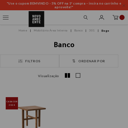
"Use o cupom BEMVINDO - 5% OFF na 1ª compra – insira no carrinho e
aproveite!"
Mobiliário Área Interna
Banco
301
Bege
Banco
FILTROS
ORDENAR POR
Visualização
CASACOR
2024