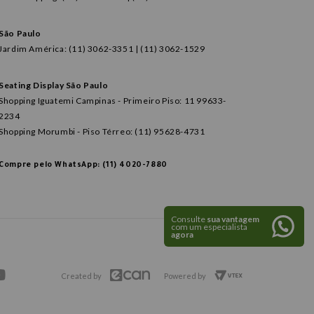
São Paulo
Jardim América: (11) 3062-3351 | (11) 3062-1529
Seating Display São Paulo
Shopping Iguatemi Campinas - Primeiro Piso: 11 99633-
2234
Shopping Morumbi - Piso Térreo: (11) 95628-4731
Compre pelo WhatsApp: (11) 4020-7880
Consulte
sua vantagem
com um especialista
agora
Created by
Powered by