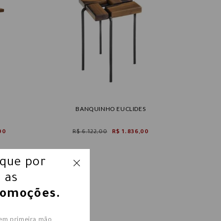
BANQUINHO EUCLIDES
00
R$ 6.122,00
R$ 1.836,00
ique por
 as
romoções.
 em primeira mão