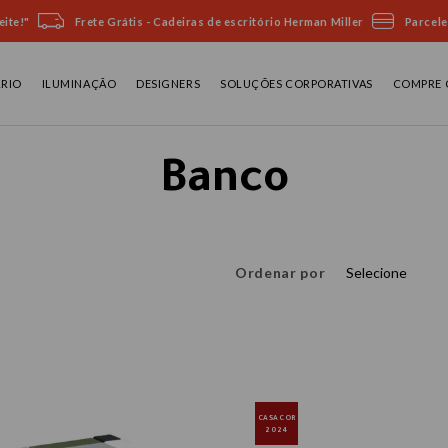
ite!"
Frete Grátis - Cadeiras de escritório Herman Miller
Parcele
ÁRIO
ILUMINAÇÃO
DESIGNERS
SOLUÇÕES CORPORATIVAS
COMPRE 
Banco
Ordenar por
Selecione
CASACOR
2024