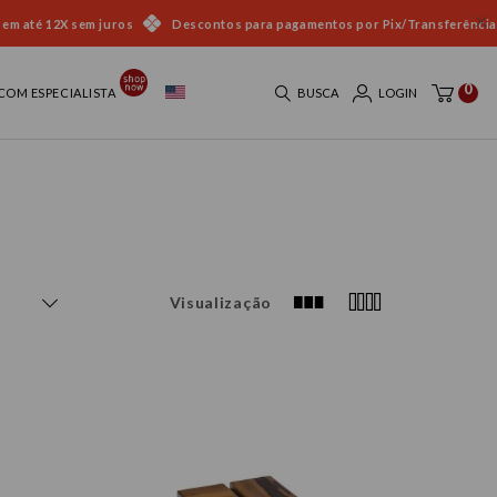
 em até 12X sem juros
Descontos para pagamentos por Pix/Transferência
0
COM ESPECIALISTA
BUSCA
LOGIN
Visualização