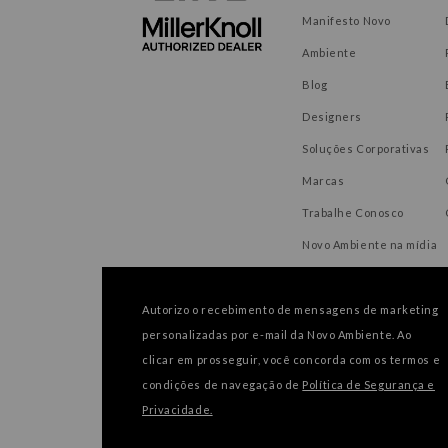
Manifesto Novo
Ambiente
Blog
Designers
Soluções Corporativas
Marcas
Trabalhe Conosco
Novo Ambiente na mídia
Autorizo o recebimento de mensagens de marketing
personalizadas por e-mail da Novo Ambiente. Ao
FORMAS DE PAGAMENTO
clicar em prosseguir, você concorda com os termos e
condições de navegação de
Política de Segurança e
Privacidade.