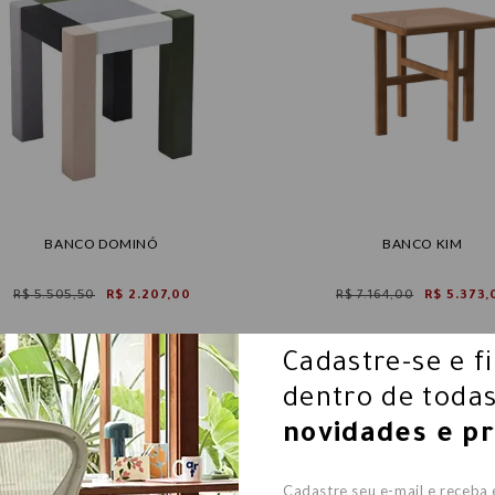
BANCO DOMINÓ
BANCO KIM
R$ 5.505,50
R$ 2.207,00
R$ 7.164,00
R$ 5.373,
Cadastre-se e f
dentro de todas
novidades e p
Cadastre seu e-mail e receba