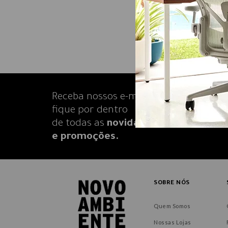
Receba nossos e-mails e
fique por dentro
de todas as
novidades
e promoções.
SOBRE NÓS
Quem Somos
Nossas Lojas