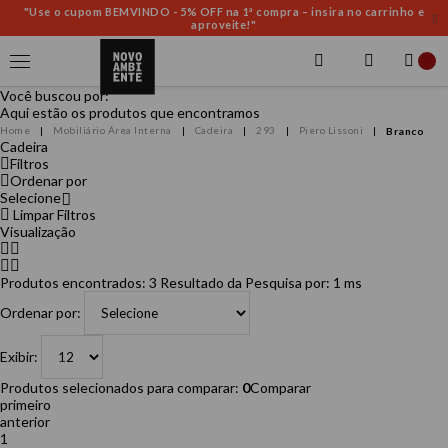
"Use o cupom BEMVINDO - 5% OFF na 1ª compra – insira no carrinho e
aproveite!"
Você buscou por:
Aqui estão os produtos que encontramos
Mobiliário Área Interna
Cadeira
293
Piero Lissoni
Branco
Cadeira
Filtros
Ordenar por
Selecione
Limpar Filtros
Visualização
Produtos encontrados:
3
Resultado da Pesquisa por:
1 ms
Ordenar por:
Exibir:
Produtos selecionados para comparar:
0
Comparar
primeiro
anterior
1