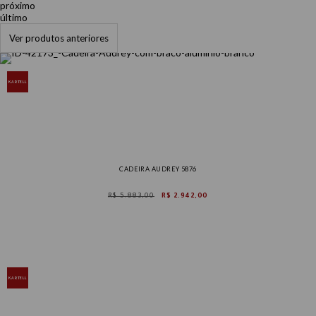
próximo
último
Ver produtos anteriores
KARTELL
CADEIRA AUDREY 5876
R$ 5.883,00
R$ 2.942,00
KARTELL