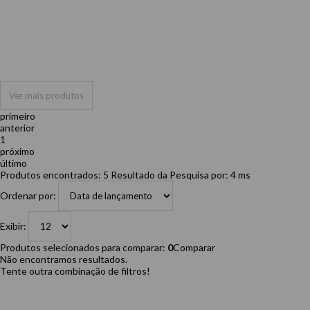
Ver mais produtos
primeiro
anterior
1
próximo
último
Produtos encontrados:
5
Resultado da Pesquisa por:
4 ms
Ordenar por:
Exibir:
Produtos selecionados para comparar:
0
Comparar
Não encontramos resultados.
Tente outra combinação de filtros!