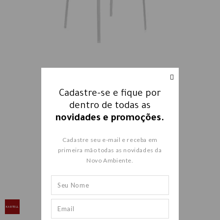
Cadastre-se e fique por
dentro de todas as
CADEIRA AUDREY 5875
novidades e promoções.
R$ 4.701,00
R$ 2.351,00
Cadastre seu e-mail e receba em
primeira mão todas as novidades da
Novo Ambiente.
KARTELL