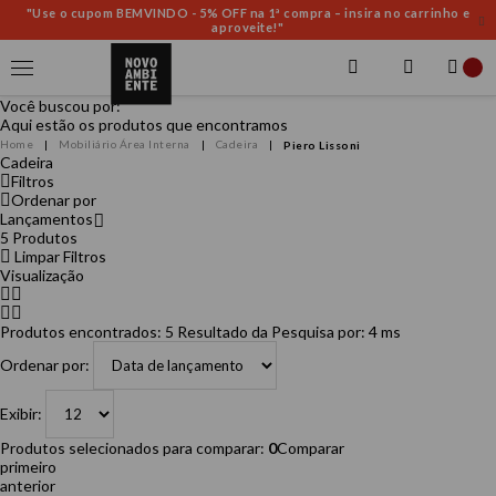
"Use o cupom BEMVINDO - 5% OFF na 1ª compra – insira no carrinho e
aproveite!"
Você buscou por:
Aqui estão os produtos que encontramos
Mobiliário Área Interna
Cadeira
Piero Lissoni
Cadeira
Filtros
Ordenar por
Lançamentos
5
Produtos
Limpar Filtros
Visualização
Produtos encontrados:
5
Resultado da Pesquisa por:
4 ms
Ordenar por:
Exibir:
Produtos selecionados para comparar:
0
Comparar
primeiro
anterior