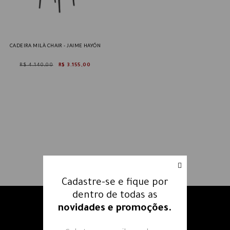
CADEIRA MILÀ CHAIR - JAIME HAYÓN
R$ 4.140,00
R$ 3.155,00
Cadastre-se e fique por
dentro de todas as
novidades e promoções.
Receba nossos e-mails e fique
por dentro
de todas as