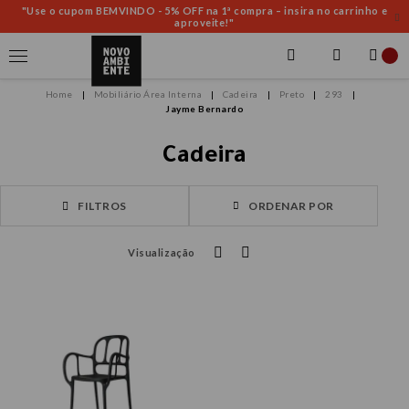
"Use o cupom BEMVINDO - 5% OFF na 1ª compra – insira no carrinho e
aproveite!"
Mobiliário Área Interna
Cadeira
Preto
293
Jayme Bernardo
Cadeira
FILTROS
ORDENAR POR
Visualização