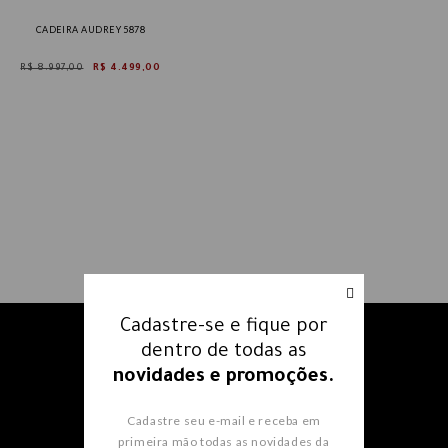
CADEIRA AUDREY 5878
R$ 8.997,00
R$ 4.499,00
Cadastre-se e fique por
Receba nossos e-mails e fique
dentro de todas as
por dentro
de todas as
novidades e promoções.
novidades e promoções.
Cadastre seu e-mail e receba em
primeira mão todas as novidades da