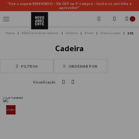
"Use o cupom BEMVINDO - 5% OFF na 1ª compra – insira no carrinho e
aproveite!"
Mobiliário Área Interna
Cadeira
Preto
Piero Lissoni
293
Cadeira
FILTROS
ORDENAR POR
Visualização
KARTELL