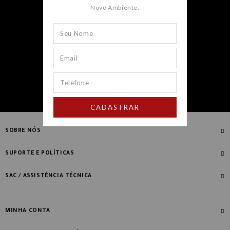
Novo Ambiente.
CADASTRAR
CADASTRAR
SOBRE NÓS
Quem Somos
SUPORTE E POLÍTICAS
Nossas Lojas
Compre com Especialista
SAC / ASSISTÊNCIA TÉCNICA
Manifesto Novo Ambiente
Fale Conosco
Blog
Dúvidas Frequentes
MINHA CONTA
Designers
Política de Troca