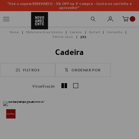
"Use o cupom BEMVINDO - 5% OFF na 1ª compra – insira no carrinho e
aproveite!"
Mobiliário Área Interna
Cadeira
Kartell
Vermelho
Patrick Jouin
293
Cadeira
FILTROS
ORDENAR POR
Visualização
KARTELL