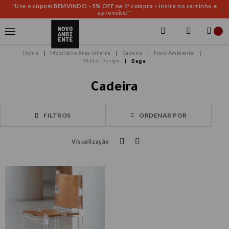
"Use o cupom BEMVINDO - 5% OFF na 1ª compra – insira no carrinho e
aproveite!"
Mobiliário Área Interna
Cadeira
Novo Ambiente
Athlas Design
Bege
Cadeira
FILTROS
ORDENAR POR
Visualização