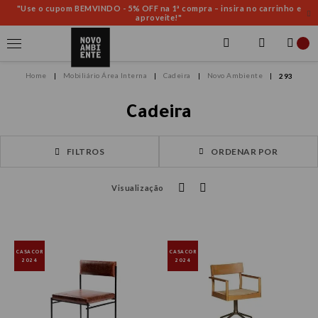
"Use o cupom BEMVINDO - 5% OFF na 1ª compra – insira no carrinho e
aproveite!"
Mobiliário Área Interna
Cadeira
Novo Ambiente
293
Cadeira
FILTROS
ORDENAR POR
Visualização
CASACOR
CASACOR
2024
2024