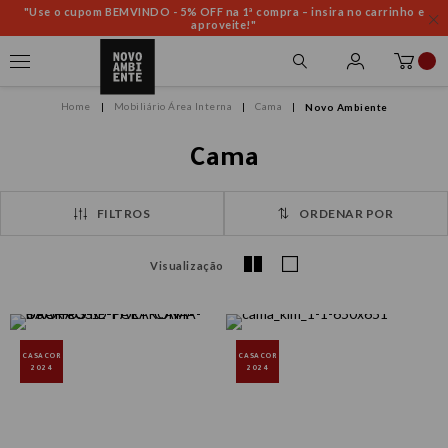
"Use o cupom BEMVINDO - 5% OFF na 1ª compra – insira no carrinho e
aproveite!"
Mobiliário Área Interna
Cama
Novo Ambiente
Cama
FILTROS
ORDENAR POR
Visualização
CASACOR
CASACOR
2024
2024