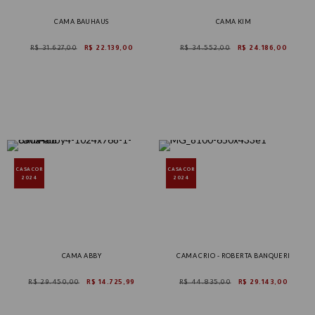
CAMA BAUHAUS
CAMA KIM
R$ 31.627,00
R$ 22.139,00
R$ 34.552,00
R$ 24.186,00
CASACOR
CASACOR
2024
2024
CAMA ABBY
CAMA CRIO - ROBERTA BANQUERI
R$ 29.450,00
R$ 14.725,99
R$ 44.835,00
R$ 29.143,00