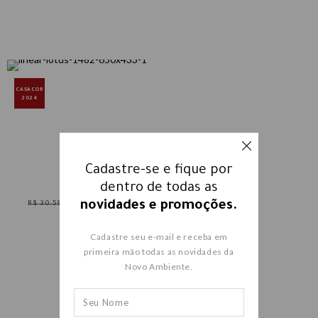
CASACOR
2024
Cadastre-se e fique por
CAMA LOTUS
dentro de todas as
novidades e promoções.
R$ 30.580,00
R$ 18.378,00
Cadastre seu e-mail e receba em
primeira mão todas as novidades da
Novo Ambiente.