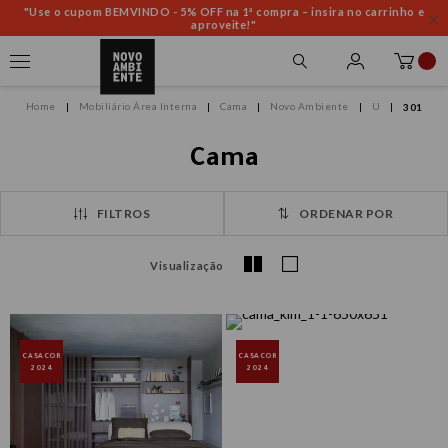
"Use o cupom BEMVINDO - 5% OFF na 1ª compra – insira no carrinho e
aproveite!"
Mobiliário Área Interna
Cama
Novo Ambiente
U
301
Cama
FILTROS
ORDENAR POR
Visualização
CASACOR
CASACOR
2024
2024