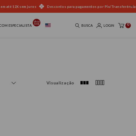
 em até 12X sem juros
Descontos para pagamentos por Pix/Transferência
0
COM ESPECIALISTA
BUSCA
LOGIN
Visualização