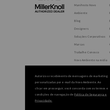
Manifesto Novo
Ambiente
Blog
Designers
Soluções Corporativas
Marcas
Trabalhe Conosco
Novo Ambiente na mídia
Autorizo o recebimento de mensagens de marketing
personalizadas por e-mail da Novo Ambiente. Ao
FORMAS DE PAGAMENTO
clicar em prosseguir, você concorda com os termos e
condições de navegação de
Política de Segurança e
Privacidade.