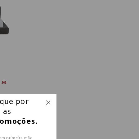
5,99
ique por
 as
romoções.
 em primeira mão