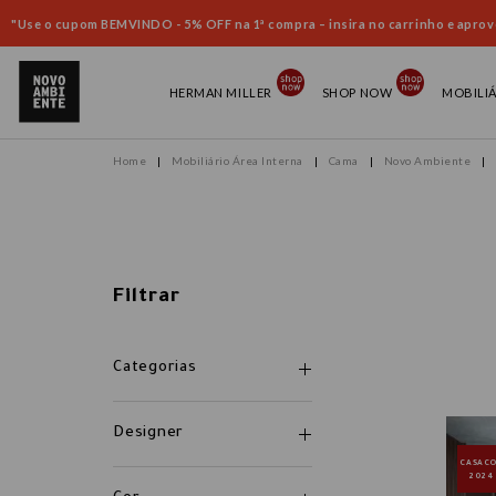
"Use o cupom BEMVINDO - 5% OFF na 1ª compra – insira no carrinho e aprove
HERMAN MILLER
SHOP NOW
MOBILI
Mobiliário Área Interna
Cama
Novo Ambiente
Filtrar
Categorias
Designer
CASAC
2024