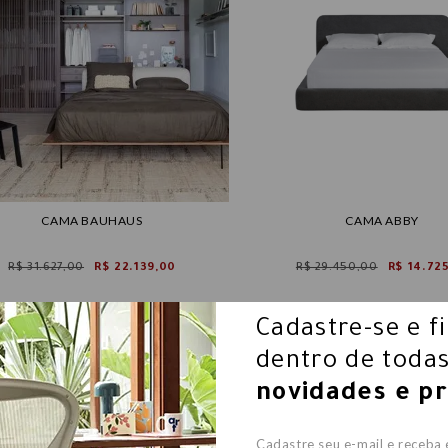
CAMA BAUHAUS
CAMA ABBY
R$ 31.627,00
R$ 22.139,00
R$ 29.450,00
R$ 14.72
Cadastre-se e f
dentro de todas
novidades e p
Cadastre seu e-mail e receba