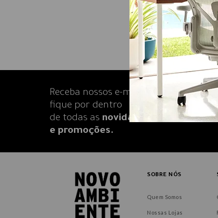
Receba nossos e-mails e
fique por dentro
de todas as
novidades
e promoções.
SOBRE NÓS
Quem Somos
Nossas Lojas