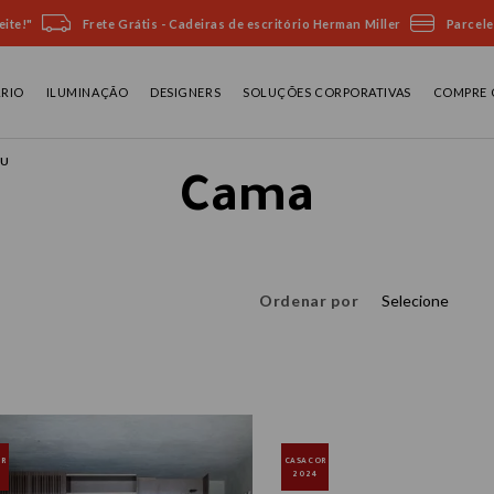
ite!"
Frete Grátis - Cadeiras de escritório Herman Miller
Parcele
ÁRIO
ILUMINAÇÃO
DESIGNERS
SOLUÇÕES CORPORATIVAS
COMPRE 
U
Cama
Ordenar por
Selecione
OR
CASACOR
2024