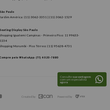
São Paulo
Jardim América: (11) 3062-3351 | (11) 3062-1529
Seating Display São Paulo
Shopping Iguatemi Campinas - Primeiro Piso: 11 99633-
2234
Shopping Morumbi - Piso Térreo: (11) 95628-4731
Compre pelo WhatsApp: (11) 4020-7880
Consulte
sua vantagem
com um especialista
agora
Created by
Powered by