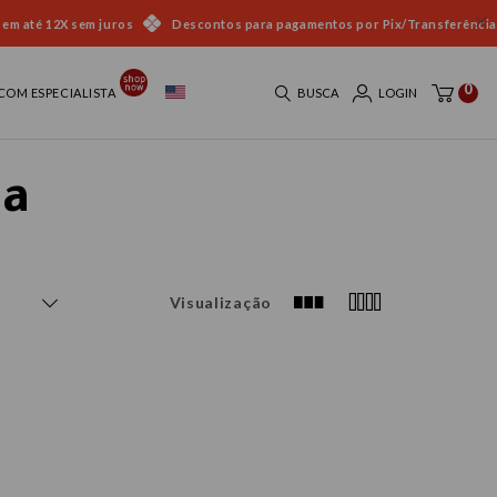
 em até 12X sem juros
Descontos para pagamentos por Pix/Transferência
0
COM ESPECIALISTA
BUSCA
LOGIN
na
Visualização