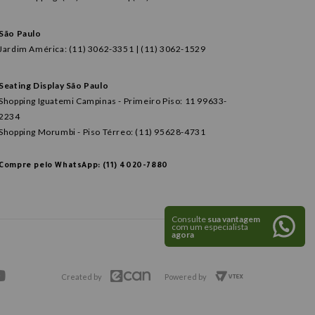
São Paulo
Jardim América: (11) 3062-3351 | (11) 3062-1529
Seating Display São Paulo
Shopping Iguatemi Campinas - Primeiro Piso: 11 99633-
2234
Shopping Morumbi - Piso Térreo: (11) 95628-4731
Compre pelo WhatsApp: (11) 4020-7880
Consulte
sua vantagem
com um especialista
agora
Created by
Powered by