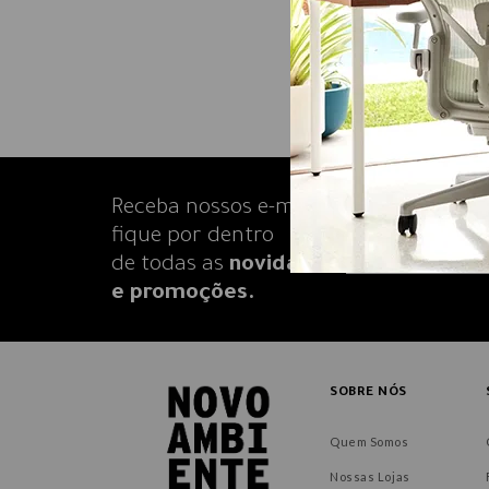
Receba nossos e-mails e
fique por dentro
de todas as
novidades
e promoções.
SOBRE NÓS
Quem Somos
Nossas Lojas