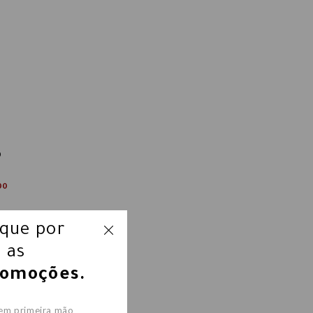
0
00
ique por
 as
romoções.
 em primeira mão