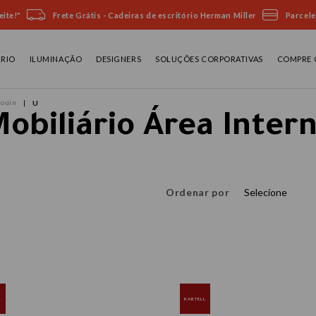
ite!"
Frete Grátis - Cadeiras de escritório Herman Miller
Parcele
ÁRIO
ILUMINAÇÃO
DESIGNERS
SOLUÇÕES CORPORATIVAS
COMPRE 
Jouin
U
obiliário Área Inter
Ordenar por
Selecione
L
KARTELL