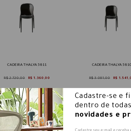
CADEIRA THALYA 5811
CADEIRA THALYA 581
R$ 2.720,00
R$ 1.360,00
R$ 3.081,00
R$ 1.541,
Cadastre-se e f
dentro de todas
novidades e p
Cadastre seu e-mail e receba