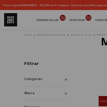
"Use o cupom BEMVINDO - 5% OFF na 1ª compra – insira no carrinho e aprove
HERMAN MILLER
SHOP NOW
MOBILI
Mobiliário Área Interna
Kartell
Preto
Patrick 
M
Filtrar
Categorias
Marca
KARTEL