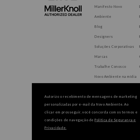
Manifesto Novo
Ambiente
Blog
Designers
Soluções Corporativas
Marcas
Trabalhe Conosco
Novo Ambiente na mídia
Autorizo o recebimento de mensagens de marketing
personalizadas por e-mail da Novo Ambiente. Ao
FORMAS DE PAGAMENTO
clicar em prosseguir, você concorda com os termos e
condições de navegação de
Política de Segurança e
Privacidade.