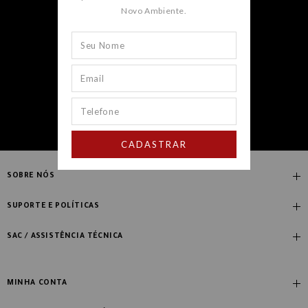
Novo Ambiente.
CADASTRAR
CADASTRAR
SOBRE NÓS
Quem Somos
SUPORTE E POLÍTICAS
Nossas Lojas
Compre com Especialista
SAC / ASSISTÊNCIA TÉCNICA
Manifesto Novo Ambiente
Fale Conosco
Blog
Dúvidas Frequentes
MINHA CONTA
Designers
Política de Troca