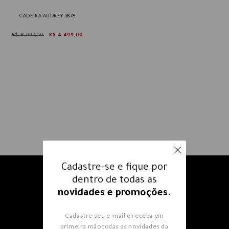
CADEIRA AUDREY 5878
R$ 8.997,00
R$ 4.499,00
Cadastre-se e fique por
Receba nossos e-mails e fique
dentro de todas as
por dentro
de todas as
novidades e promoções.
novidades e promoções.
Cadastre seu e-mail e receba em
primeira mão todas as novidades da