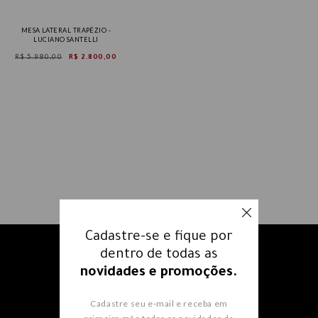
MESA LATERAL TRAPÉZIO -
LUCIANO SANTELLI
R$ 5.980,00
R$ 2.800,00
Cadastre-se e fique por
dentro de todas as
Receba nossos e-mails e fique
novidades e promoções.
por dentro
de todas as
novidades e promoções.
Cadastre seu e-mail e receba em