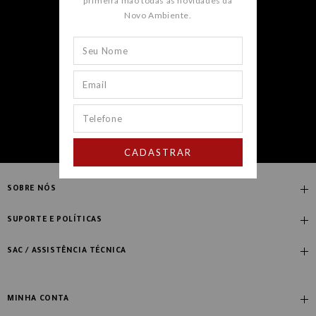
primeira mão todas as novidades da
Novo Ambiente.
CADASTRAR
CADASTRAR
SOBRE NÓS
Quem Somos
SUPORTE E POLÍTICAS
Nossas Lojas
Compre com Especialista
SAC / ASSISTÊNCIA TÉCNICA
Manifesto Novo Ambiente
Fale Conosco
Blog
Dúvidas Frequentes
MINHA CONTA
Designers
Política de Troca