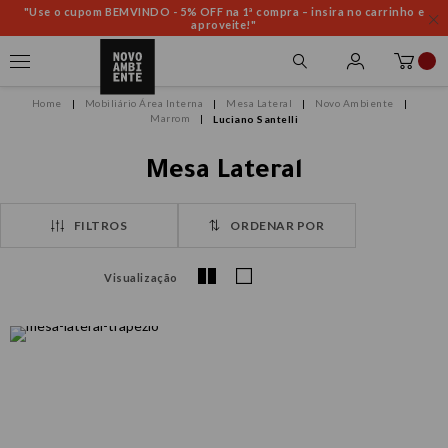
"Use o cupom BEMVINDO - 5% OFF na 1ª compra – insira no carrinho e
aproveite!"
Mobiliário Área Interna
Mesa Lateral
Novo Ambiente
Marrom
Luciano Santelli
Mesa Lateral
FILTROS
ORDENAR POR
Visualização