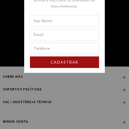
primeira mão todas as novidades da
Novo Ambiente.
CADASTRAR
CADASTRAR
SOBRE NÓS
Quem Somos
SUPORTE E POLÍTICAS
Nossas Lojas
Compre com Especialista
SAC / ASSISTÊNCIA TÉCNICA
Manifesto Novo Ambiente
Fale Conosco
Blog
Dúvidas Frequentes
MINHA CONTA
Designers
Política de Troca