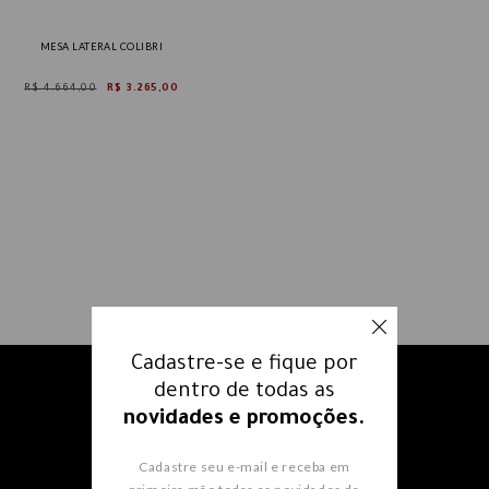
MESA LATERAL COLIBRI
R$ 4.664,00
R$ 3.265,00
Cadastre-se e fique por
dentro de todas as
Receba nossos e-mails e fique
novidades e promoções.
por dentro
de todas as
novidades e promoções.
Cadastre seu e-mail e receba em