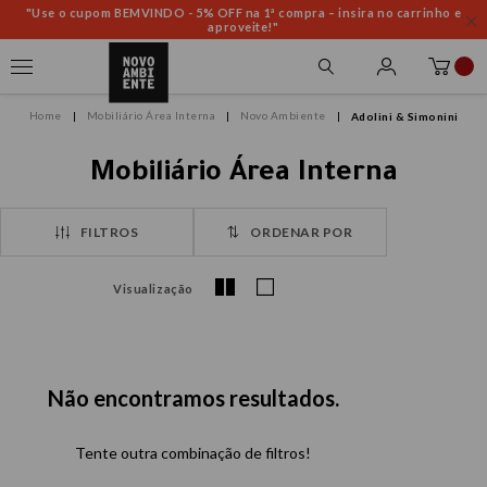
"Use o cupom BEMVINDO - 5% OFF na 1ª compra – insira no carrinho e
aproveite!"
Mobiliário Área Interna
Novo Ambiente
Adolini & Simonini
Mobiliário Área Interna
FILTROS
ORDENAR POR
Visualização
Não encontramos resultados.
Tente outra combinação de filtros!