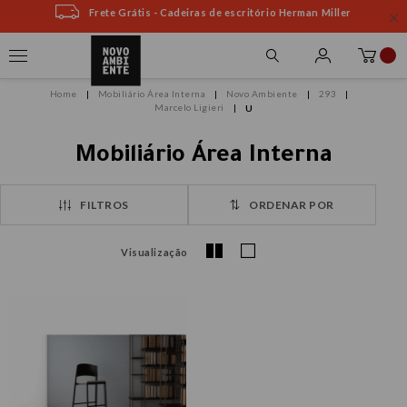
Frete Grátis - Cadeiras de escritório Herman Miller
Mobiliário Área Interna
Novo Ambiente
293
Marcelo Ligieri
U
Mobiliário Área Interna
FILTROS
ORDENAR POR
Visualização