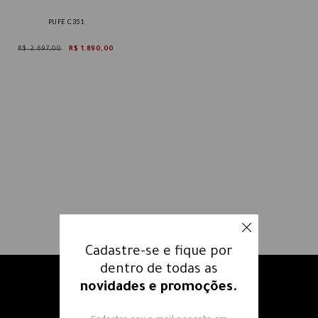
PUFE C351
R$ 2.697,00
R$ 1.890,00
Cadastre-se e fique por
dentro de todas as
novidades e promoções.
Receba nossos e-mails e fique
por dentro
de todas as