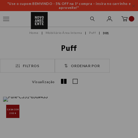
"Use o cupom BEMVINDO - 5% OFF na 1ª compra – insira no carrinho e
aproveite!"
Mobiliário Área Interna
Puff
301
Puff
FILTROS
ORDENAR POR
Visualização
CASACOR
2024