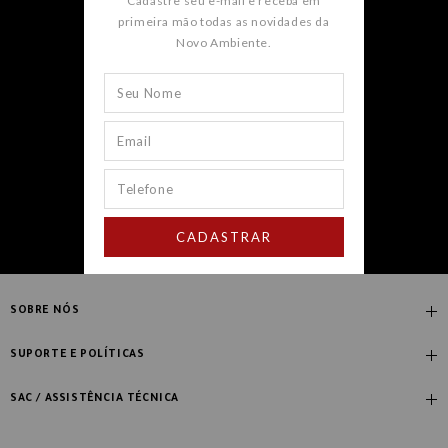
Cadastre seu e-mail e receba em
novidades e promoções.
primeira mão todas as novidades da
Novo Ambiente.
CADASTRAR
CADASTRAR
SOBRE NÓS
Quem Somos
SUPORTE E POLÍTICAS
Nossas Lojas
Compre com Especialista
SAC / ASSISTÊNCIA TÉCNICA
Manifesto Novo Ambiente
Fale Conosco
Blog