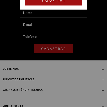
CADASTRAR
CADASTRAR
SOBRE NÓS
Quem Somos
SUPORTE E POLÍTICAS
Nossas Lojas
Compre com Especialista
SAC / ASSISTÊNCIA TÉCNICA
Manifesto Novo Ambiente
Fale Conosco
Blog
Dúvidas Frequentes
MINHA CONTA