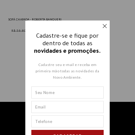
SOFÁ CHAPADA - ROBERTA BANQUERI
R$ 59.800,00
R$ 41.860,00
Cadastre-se e fique por
dentro de todas as
novidades e promoções.
Cadastre seu e-mail e receba em
primeira mão todas as novidades da
Novo Ambiente.
Receba nossos e-mails e fique
por dentro
de todas as
novidades e promoções.