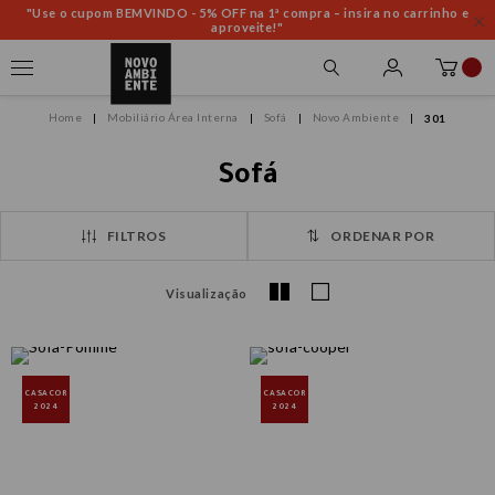
"Use o cupom BEMVINDO - 5% OFF na 1ª compra – insira no carrinho e
aproveite!"
Mobiliário Área Interna
Sofá
Novo Ambiente
301
Sofá
FILTROS
ORDENAR POR
Visualização
CASACOR
CASACOR
2024
2024