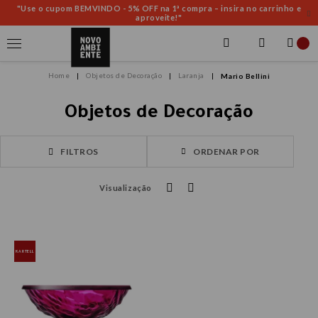
"Use o cupom BEMVINDO - 5% OFF na 1ª compra – insira no carrinho e
aproveite!"
Objetos de Decoração
Laranja
Mario Bellini
Objetos de Decoração
FILTROS
ORDENAR POR
Visualização
KARTELL