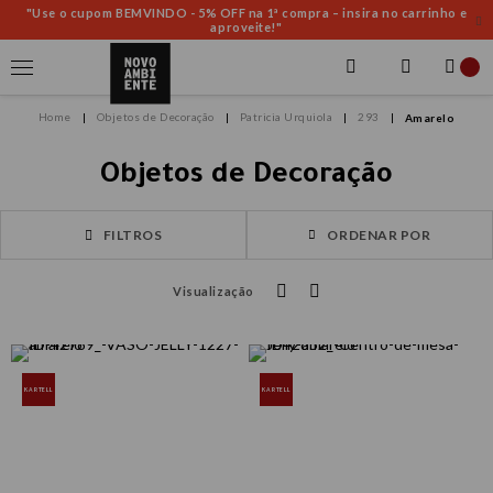
"Use o cupom BEMVINDO - 5% OFF na 1ª compra – insira no carrinho e
aproveite!"
Objetos de Decoração
Patricia Urquiola
293
Amarelo
Objetos de Decoração
FILTROS
ORDENAR POR
Visualização
KARTELL
KARTELL