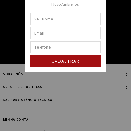
Novo Ambiente.
CADASTRAR
CADASTRAR
SOBRE NÓS
Quem Somos
SUPORTE E POLÍTICAS
Nossas Lojas
Compre com Especialista
SAC / ASSISTÊNCIA TÉCNICA
Manifesto Novo Ambiente
Fale Conosco
Blog
Dúvidas Frequentes
MINHA CONTA
Designers
Política de Troca