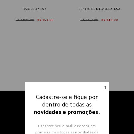
VASO JELLY 1227
CENTRO DE MESA JELLY 1226
R$ 1.905,00
R$ 953,00
R$ 1.697,00
R$ 849,00
Cadastre-se e fique por
Receba nossos e-mails e fique
dentro de todas as
por dentro
de todas as
novidades e promoções.
novidades e promoções.
Cadastre seu e-mail e receba em
primeira mão todas as novidades da