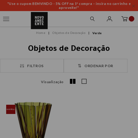
"Use o cupom BEMVINDO - 5% OFF na 1ª compra – insira no carrinho e
aproveite!"
Objetos de Decoração
Verde
Objetos de Decoração
FILTROS
ORDENAR POR
Visualização
KARTELL