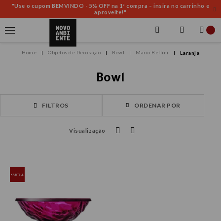
"Use o cupom BEMVINDO - 5% OFF na 1ª compra – insira no carrinho e
aproveite!"
Objetos de Decoração
Bowl
Mario Bellini
Laranja
Bowl
FILTROS
ORDENAR POR
Visualização
KARTELL