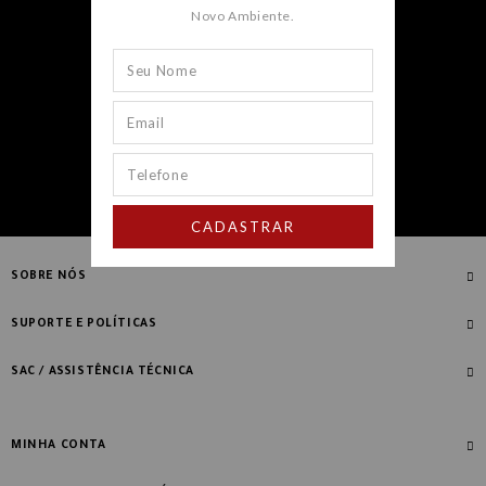
Novo Ambiente.
CADASTRAR
CADASTRAR
SOBRE NÓS
Quem Somos
SUPORTE E POLÍTICAS
Nossas Lojas
Compre com Especialista
SAC / ASSISTÊNCIA TÉCNICA
Manifesto Novo Ambiente
Fale Conosco
Blog
Dúvidas Frequentes
MINHA CONTA
Designers
Política de Troca