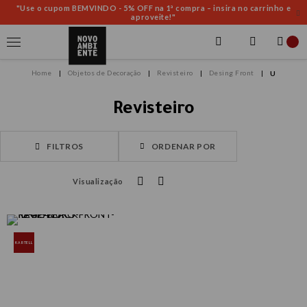
"Use o cupom BEMVINDO - 5% OFF na 1ª compra – insira no carrinho e
aproveite!"
Objetos de Decoração
Revisteiro
Desing Front
U
Revisteiro
FILTROS
ORDENAR POR
Visualização
KARTELL