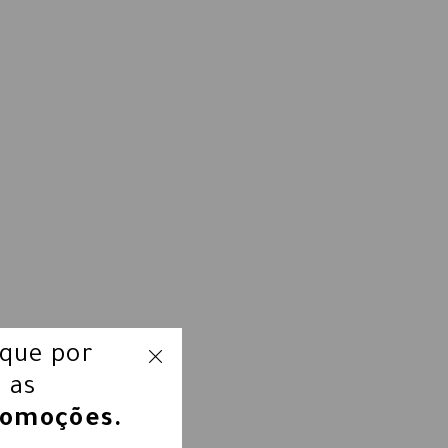
ique por
 as
romoções.