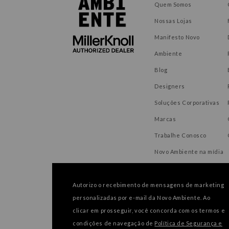
Quem Somos
Nossas Lojas
Manifesto Novo
Ambiente
Blog
Designers
Soluções Corporativas
Marcas
Trabalhe Conosco
Novo Ambiente na mídia
Autorizo o recebimento de mensagens de marketing
personalizadas por e-mail da Novo Ambiente. Ao
FORMAS DE PAGAMENTO
clicar em prosseguir, você concorda com os termos e
condições de navegação de
Política de Segurança e