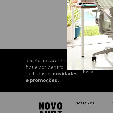
Receba nossos e-mails e
fique por dentro
de todas as
novidades
e promoções.
SOBRE NÓS