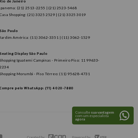
Rio de Janeiro
Ipanema: (21) 2513-2255 | (21) 2523-5468
Casa Shopping: (21) 3325 2529 | (21) 3325 3019
São Paulo
Jardim América: (11) 3062-3351 | (11) 3062-1529
Seating Display São Paulo
Shopping Iguatemi Campinas - Primeiro Piso: 11 99633-
2234
Shopping Morumbi - Piso Térreo: (11) 95628-4731
Compre pelo WhatsApp: (11) 4020-7880
Consulte
sua vantagem
com um especialista
agora
Created by
Powered by