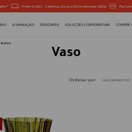
ite!"
Frete Grátis - Cadeiras de escritório Herman Miller
Parcele
ÁRIO
ILUMINAÇÃO
DESIGNERS
SOLUÇÕES CORPORATIVAS
COMPRE 
 Bellini
Vaso
Ordenar por
Lançamentos
L