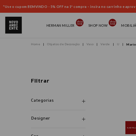
"Use o cupom BEMVINDO - 5% OFF na 1ª compra – insira no carrinho e aprove
HERMAN MILLER
SHOP NOW
MOBILI
Objetos de Decoração
Vaso
Verde
U
Mario
Filtrar
Categorias
Designer
KARTEL