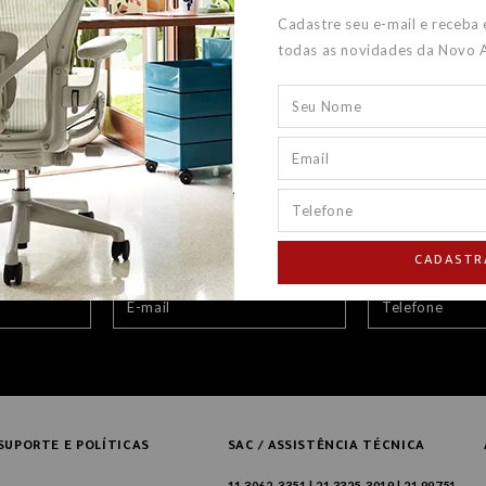
Cadastre seu e-mail e receba
todas as novidades da Novo 
CADASTR
SUPORTE E POLÍTICAS
SAC / ASSISTÊNCIA TÉCNICA
11 3062-3351 | 21 3325-3019 | 21 99751-