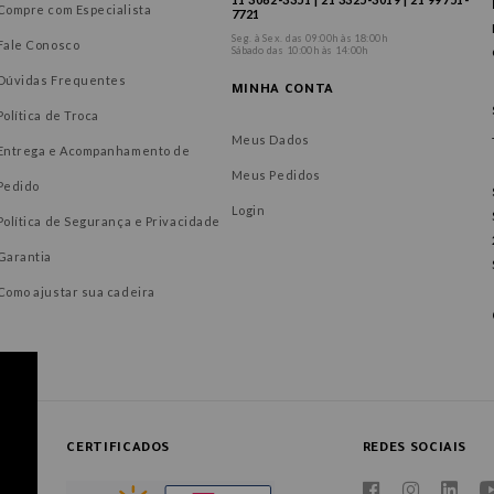
Compre com Especialista
7721
Seg. à Sex. das 09:00h às 18:00h
Fale Conosco
Sábado das 10:00h às 14:00h
Dúvidas Frequentes
MINHA CONTA
Política de Troca
Meus Dados
Entrega e Acompanhamento de
Meus Pedidos
Pedido
Login
Política de Segurança e Privacidade
Garantia
Como ajustar sua cadeira
CERTIFICADOS
REDES SOCIAIS