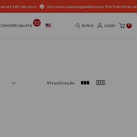
 em até 12X sem juros
Descontos para pagamentos por Pix/Transferência
0
COM ESPECIALISTA
BUSCA
LOGIN
Visualização