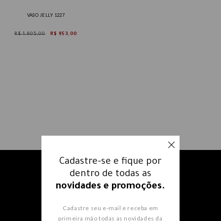
VASO JELLY 1227
R$ 1.905,00
R$ 953,00
Cadastre-se e fique por
Receba nossos e-mails e fique
dentro de todas as
por dentro
de todas as
novidades e promoções.
novidades e promoções.
Cadastre seu e-mail e receba em
primeira mão todas as novidades da