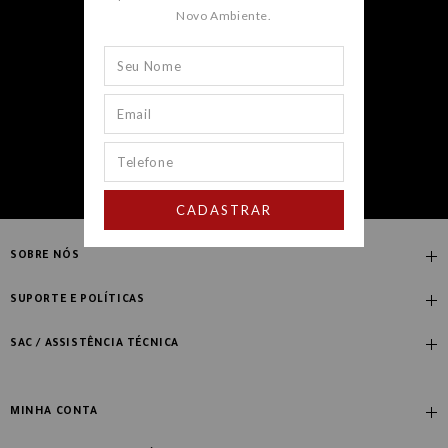
Novo Ambiente.
CADASTRAR
CADASTRAR
SOBRE NÓS
Quem Somos
SUPORTE E POLÍTICAS
Nossas Lojas
Compre com Especialista
SAC / ASSISTÊNCIA TÉCNICA
Manifesto Novo Ambiente
Fale Conosco
Blog
Dúvidas Frequentes
MINHA CONTA
Designers
Política de Troca