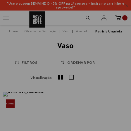
"Use o cupom BEMVINDO - 5% OFF na 1ª compra – insira no carrinho e
aproveite!"
Objetos de Decoração
Vaso
Amarelo
Patricia Urquiola
Vaso
FILTROS
ORDENAR POR
Visualização
KARTELL