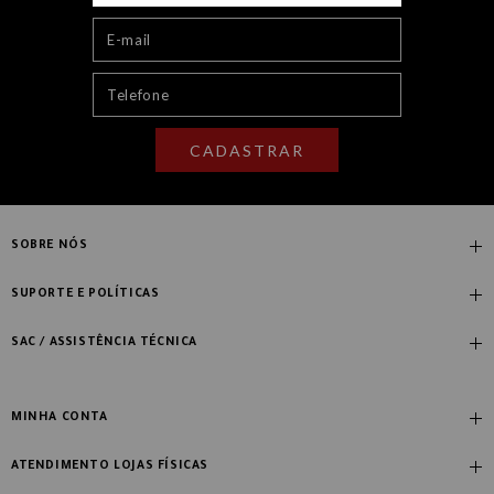
CADASTRAR
SOBRE NÓS
Quem Somos
SUPORTE E POLÍTICAS
Nossas Lojas
Compre com Especialista
SAC / ASSISTÊNCIA TÉCNICA
Manifesto Novo Ambiente
Fale Conosco
Blog
Dúvidas Frequentes
MINHA CONTA
Designers
Política de Troca
Meus Dados
Soluções Corporativas
ATENDIMENTO LOJAS FÍSICAS
Entrega e Acompanhamento de Pedido