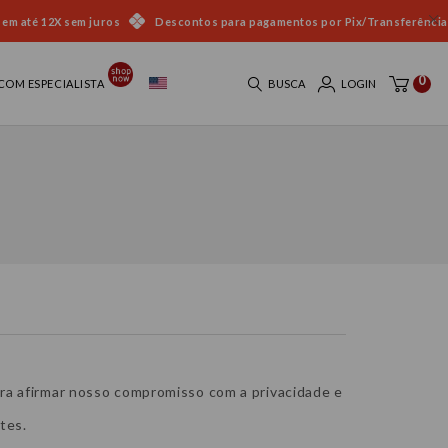
 em até 12X sem juros
Descontos para pagamentos por Pix/Transferência
0
COM ESPECIALISTA
BUSCA
LOGIN
ara afirmar nosso compromisso com a privacidade e
tes.