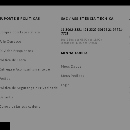
SUPORTE E POLÍTICAS
SAC / ASSISTÊNCIA TÉCNICA
11 3062-3351 | 21 3325-3019 | 21 99751-
Compre com Especialista
7721
Seg. à Sex. das 09:00h às 18:00h
Fale Conosco
Sábado das 10:00h às 14:00h
Dúvidas Frequentes
MINHA CONTA
Política de Troca
Meus Dados
Entrega e Acompanhamento de
Meus Pedidos
Pedido
Login
Política de Segurança e Privacidade
Garantia
Como ajustar sua cadeira