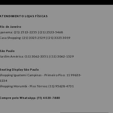
ATENDIMENTO LOJAS FÍSICAS
Rio de Janeiro
Ipanema: (21) 2513-2255 | (21) 2523-5468
Casa Shopping: (21) 3325 2529 | (21) 3325 3019
São Paulo
Jardim América: (11) 3062-3351 | (11) 3062-1529
Seating Display São Paulo
Shopping Iguatemi Campinas - Primeiro Piso: 11 99633-
2234
Shopping Morumbi - Piso Térreo: (11) 95628-4731
Compre pelo WhatsApp: (11) 4020-7880