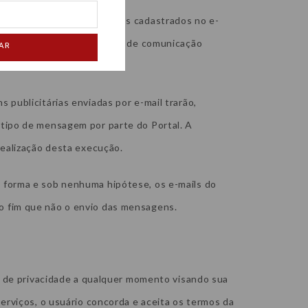
licitárias a seus usuários cadastrados no e-
ipos de tecnologias e meios de comunicação
AR
publicitárias enviadas por e-mail trarão,
tipo de mensagem por parte do Portal. A
realização desta execução.
 forma e sob nenhuma hipótese, os e-mails do
 fim que não o envio das mensagens.
ca de privacidade a qualquer momento visando sua
erviços, o usuário concorda e aceita os termos da