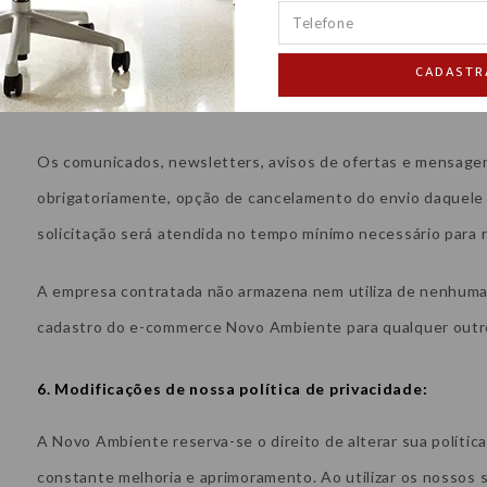
A Novo Ambiente poderá enviar comunicados e mensagens pub
commerce, ou clientes em geral, fazendo uso de todos os t
CADASTR
disponíveis, seja por e-mail, SMS, MMS, mala-direta, outros.
Os comunicados, newsletters, avisos de ofertas e mensagens 
obrigatoriamente, opção de cancelamento do envio daquele 
solicitação será atendida no tempo mínimo necessário para 
A empresa contratada não armazena nem utiliza de nenhuma
cadastro do e-commerce Novo Ambiente para qualquer outro
6. Modificações de nossa política de privacidade:
A Novo Ambiente reserva-se o direito de alterar sua políti
constante melhoria e aprimoramento. Ao utilizar os nossos s