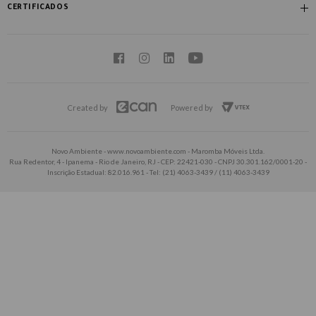
Shopping Morumbi - Piso Térreo: (11) 95628-4731
CERTIFICADOS
Created by
Powered by
Novo Ambiente - www.novoambiente.com - Maromba Móveis Ltda.
Rua Redentor, 4 - Ipanema - Rio de Janeiro, RJ - CEP: 22421-030 - CNPJ 30.301.162/0001-20 -
Inscrição Estadual: 82.016.961 - Tel: (21) 4063-3439 / (11) 4063-3439