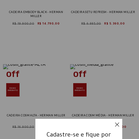
CADEIRA EMBODY BLACK - HERMAN
CADEIRA SETU REFRESH - HERMAN MILLER
MILLER
R$ 19.900,00
R$ 14.790,00
R$ 6.995,00
R$ 5.360,00
ENVIO
ENVIO
IMEDIATO
IMEDIATO
CADEIRA COSM ALTA - HERMAN MILLER
CADEIRA COSM MÉDIA - HERMAN MILLER
R$ 16.900,00
R$ 13.200,00
R$ 15.525,00
R$ 12.300,00
Cadastre-se e fique por