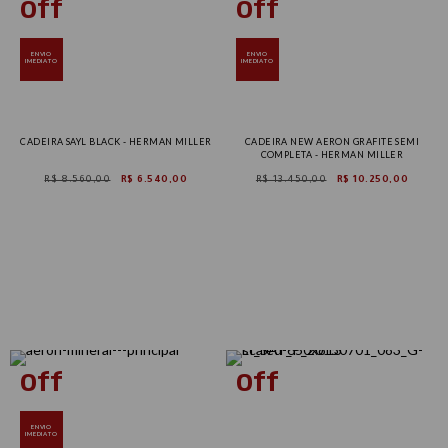
ENVIO
ENVIO
IMEDIATO
IMEDIATO
CADEIRA SAYL BLACK - HERMAN MILLER
CADEIRA NEW AERON GRAFITE SEMI
COMPLETA - HERMAN MILLER
R$ 8.560,00
R$ 6.540,00
R$ 13.450,00
R$ 10.250,00
Tam B
Tam C
ENVIO
IMEDIATO