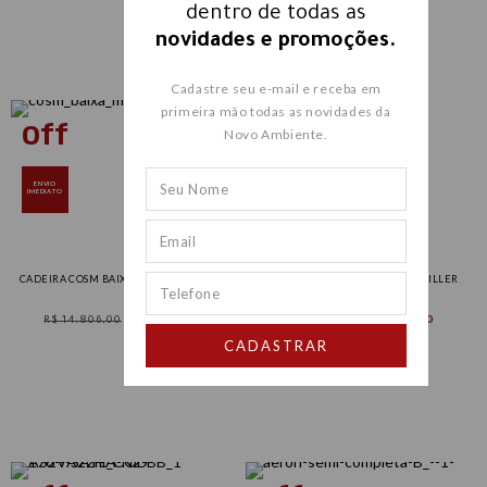
dentro de todas as
novidades e promoções.
Cadastre seu e-mail e receba em
primeira mão todas as novidades da
Novo Ambiente.
ENVIO
IMEDIATO
CADEIRA COSM BAIXA - HERMAN MILLER
CADEIRA SAYL FOG - HERMAN MILLER
R$ 14.806,00
R$ 11.800,00
R$ 9.295,00
R$ 7.115,00
CADASTRAR