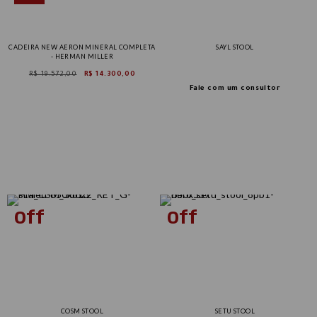
CADEIRA NEW AERON MINERAL COMPLETA
SAYL STOOL
- HERMAN MILLER
R$ 19.572,00
R$ 14.300,00
Fale com um consultor
Tam B
Tam C
COSM STOOL
SETU STOOL