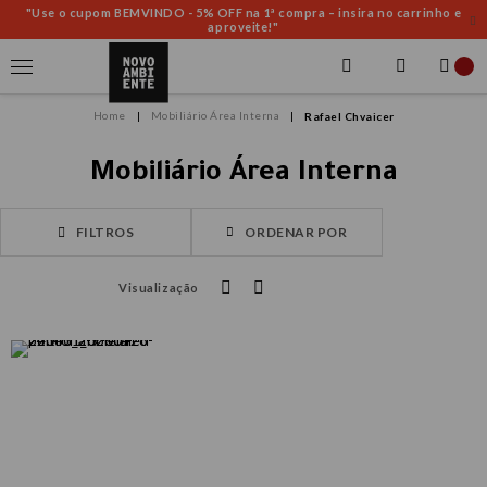
"Use o cupom BEMVINDO - 5% OFF na 1ª compra – insira no carrinho e
aproveite!"
Mobiliário Área Interna
Rafael Chvaicer
Mobiliário Área Interna
FILTROS
ORDENAR POR
Visualização