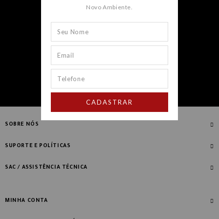
Novo Ambiente.
CADASTRAR
CADASTRAR
SOBRE NÓS
Quem Somos
SUPORTE E POLÍTICAS
Nossas Lojas
Compre com Especialista
SAC / ASSISTÊNCIA TÉCNICA
Manifesto Novo Ambiente
Fale Conosco
Blog
Dúvidas Frequentes
MINHA CONTA
Designers
Política de Troca