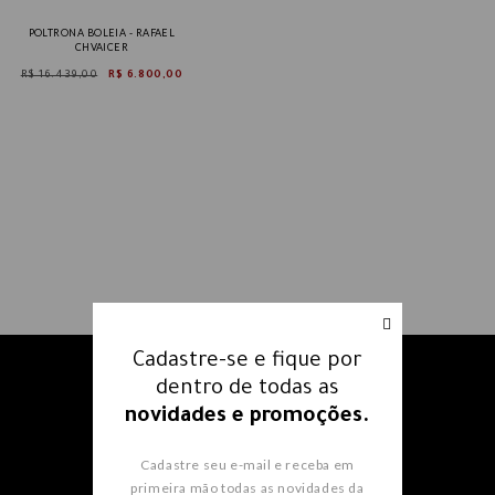
POLTRONA BOLEIA - RAFAEL
CHVAICER
R$ 16.439,00
R$ 6.800,00
Cadastre-se e fique por
Receba nossos e-mails e fique
dentro de todas as
por dentro
de todas as
novidades e promoções.
novidades e promoções.
Cadastre seu e-mail e receba em
primeira mão todas as novidades da