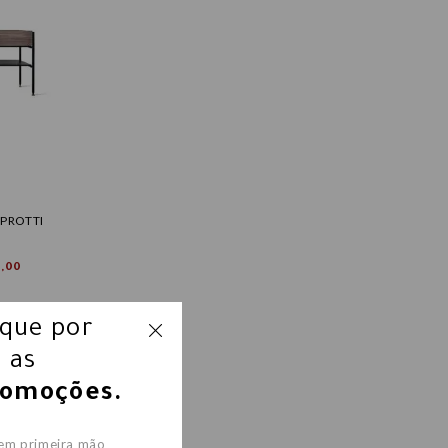
 PROTTI
0,00
ique por
 as
romoções.
 em primeira mão