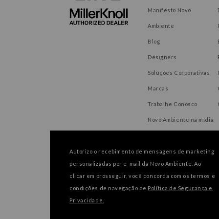
Manifesto Novo
Ambiente
Blog
Designers
Soluções Corporativas
Marcas
Trabalhe Conosco
Novo Ambiente na mídia
Autorizo o recebimento de mensagens de marketing
personalizadas por e-mail da Novo Ambiente. Ao
FORMAS DE PAGAMENTO
clicar em prosseguir, você concorda com os termos e
condições de navegação de
Política de Segurança e
Privacidade.