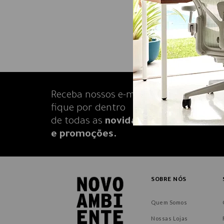
Receba nossos e-mails e
fique por dentro
de todas as
novidades
e promoções.
SOBRE NÓS
Quem Somos
Nossas Lojas