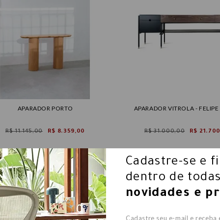
APARADOR PORTO
APARADOR VITROLA - FELIPE
R$ 11.145,00
R$ 8.359,00
R$ 31.000,00
R$ 21.70
Cadastre-se e f
dentro de todas
novidades e p
Cadastre seu e-mail e receba