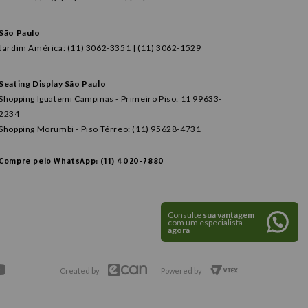
São Paulo
Jardim América: (11) 3062-3351 | (11) 3062-1529
Seating Display São Paulo
Shopping Iguatemi Campinas - Primeiro Piso: 11 99633-
2234
Shopping Morumbi - Piso Térreo: (11) 95628-4731
Compre pelo WhatsApp: (11) 4020-7880
Consulte
sua vantagem
com um especialista
agora
Created by
Powered by