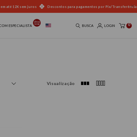
 em até 12X sem juros
Descontos para pagamentos por Pix/Transferência
0
COM ESPECIALISTA
BUSCA
LOGIN
Visualização