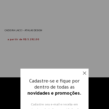
CADEIRA LACCI - ATHLAS DESIGN
a partir de
R$ 5.292,00
Cadastre-se e fique por
dentro de todas as
Receba nossos e-mails e fique
novidades e promoções.
por dentro
de todas as
novidades e promoções.
Cadastre seu e-mail e receba em