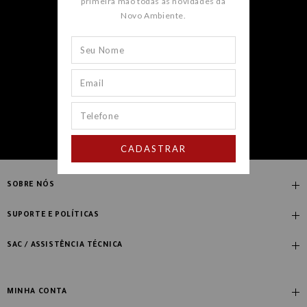
primeira mão todas as novidades da
Novo Ambiente.
CADASTRAR
CADASTRAR
SOBRE NÓS
Quem Somos
SUPORTE E POLÍTICAS
Nossas Lojas
Compre com Especialista
SAC / ASSISTÊNCIA TÉCNICA
Manifesto Novo Ambiente
Fale Conosco
Blog
Dúvidas Frequentes
MINHA CONTA
Designers
Política de Troca