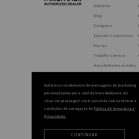
Ambiente
Blog
Designers
Soluções Corporativas
Marcas
Trabalhe Conosco
Novo Ambiente na mídia
Autorizo o recebimento de mensagens de marketing
personalizadas por e-mail da Novo Ambiente. Ao
FORMAS DE PAGAMENTO
clicar em prosseguir, você concorda com os termos e
condições de navegação de
Política de Segurança e
Privacidade.
CONTINUAR