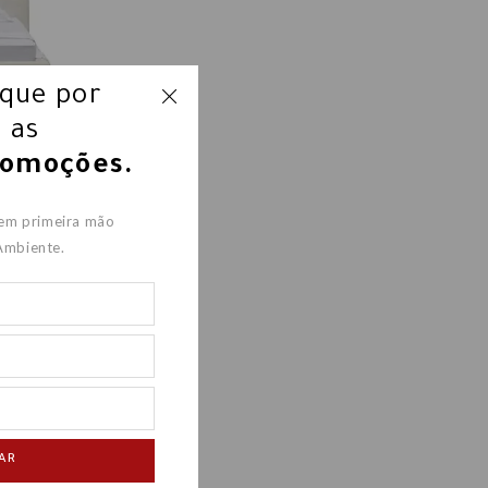
ique por
 as
romoções.
 em primeira mão
Ambiente.
8,00
AR