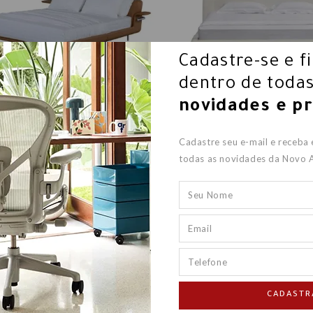
Cadastre-se e f
dentro de todas
novidades e p
AMA CRIO - ROBERTA BANQUERI
CAMA LOTUS
Cadastre seu e-mail e receba
todas as novidades da Novo 
R$ 44.835,00
R$ 29.143,00
R$ 30.580,00
R$ 18.37
CADASTR