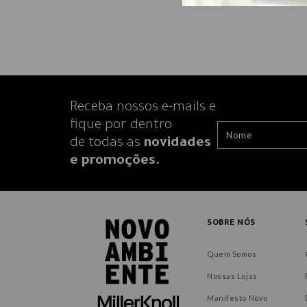
Receba nossos e-mails e
fique por dentro
de todas as
novidades
e promoções.
SOBRE NÓS
Quem Somos
Nossas Lojas
Manifesto Novo