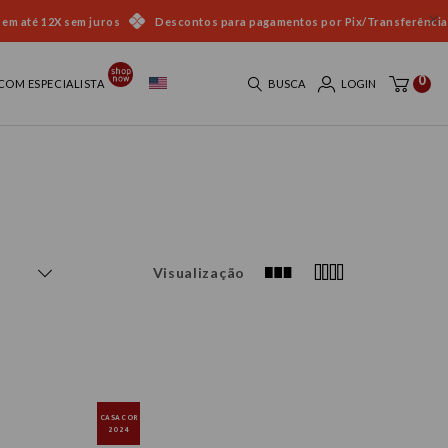
 em até 12X sem juros
Descontos para pagamentos por Pix/Transferência
0
COM ESPECIALISTA
BUSCA
LOGIN
Visualização
CASACOR
2024