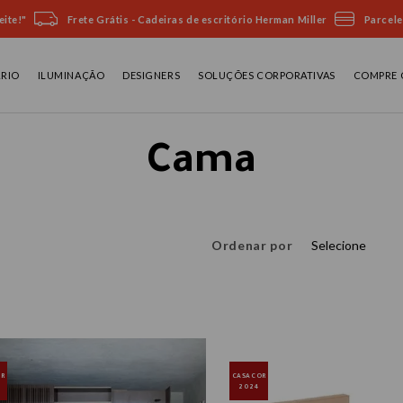
ite!"
Frete Grátis - Cadeiras de escritório Herman Miller
Parcele
ÁRIO
ILUMINAÇÃO
DESIGNERS
SOLUÇÕES CORPORATIVAS
COMPRE 
Cama
Ordenar por
Selecione
OR
CASACOR
2024