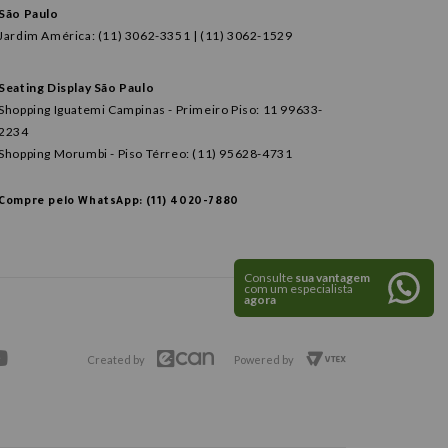
São Paulo
Jardim América: (11) 3062-3351 | (11) 3062-1529
Seating Display São Paulo
Shopping Iguatemi Campinas - Primeiro Piso: 11 99633-
2234
Shopping Morumbi - Piso Térreo: (11) 95628-4731
Compre pelo WhatsApp: (11) 4020-7880
Consulte
sua vantagem
com um especialista
agora
Created by
Powered by