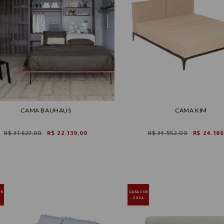
CAMA BAUHAUS
CAMA KIM
R$ 31.627,00
R$ 22.139,00
R$ 34.552,00
R$ 24.186
OR
CASACOR
2024