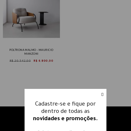
POLTRONA MALMO - MAURICIO
MANZONI
R$ 20.542,00
R$ 6.800,00
Cadastre-se e fique por
dentro de todas as
novidades e promoções.
Receba nossos e-mails e fique
por dentro
de todas as