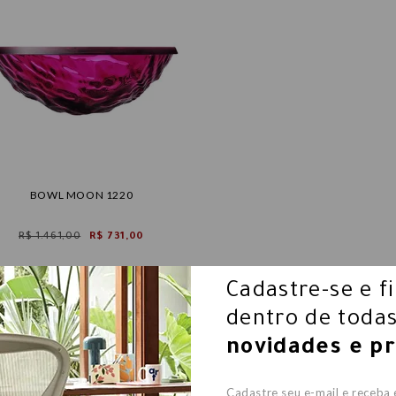
BOWL MOON 1220
R$ 1.461,00
R$ 731,00
Cadastre-se e f
dentro de todas
novidades e p
Cadastre seu e-mail e receba