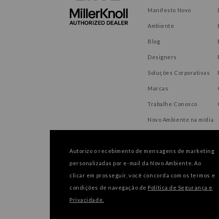
Manifesto Novo
Ambiente
Blog
Designers
Soluções Corporativas
Marcas
Trabalhe Conosco
Novo Ambiente na mídia
Autorizo o recebimento de mensagens de marketing
personalizadas por e-mail da Novo Ambiente. Ao
FORMAS DE PAGAMENTO
clicar em prosseguir, você concorda com os termos e
condições de navegação de
Política de Segurança e
Privacidade.