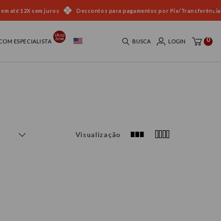
 em até 12X sem juros
Descontos para pagamentos por Pix/Transferência
0
COM ESPECIALISTA
BUSCA
LOGIN
Visualização