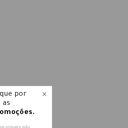
ique por
 as
romoções.
 em primeira mão