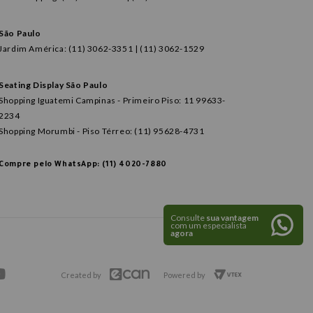
São Paulo
Jardim América: (11) 3062-3351 | (11) 3062-1529
Seating Display São Paulo
Shopping Iguatemi Campinas - Primeiro Piso: 11 99633-
2234
Shopping Morumbi - Piso Térreo: (11) 95628-4731
Compre pelo WhatsApp: (11) 4020-7880
Consulte
sua vantagem
com um especialista
agora
Created by
Powered by