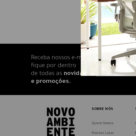
Receba nossos e-mails e
fique por dentro
de todas as
novidades
e promoções.
SOBRE NÓS
Quem Somos
Nossas Lojas