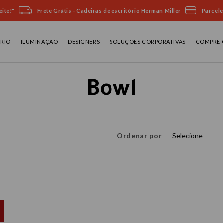
ite!"
Frete Grátis - Cadeiras de escritório Herman Miller
Parcele
ÁRIO
ILUMINAÇÃO
DESIGNERS
SOLUÇÕES CORPORATIVAS
COMPRE 
Bowl
Ordenar por
Selecione
L