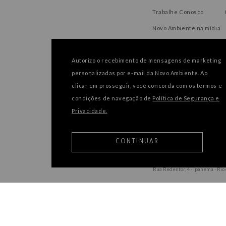
Trabalhe Conosco
Novo Ambiente na mídia
Autorizo o recebimento de mensagens de marketing
personalizadas por e-mail da Novo Ambiente. Ao
FORMAS DE PAGAMENTO
clicar em prosseguir, você concorda com os termos e
condições de navegação de
Política de Segurança e
Privacidade.
CONTINUAR
Rua Redentor, 4 - Ipanema - Rio