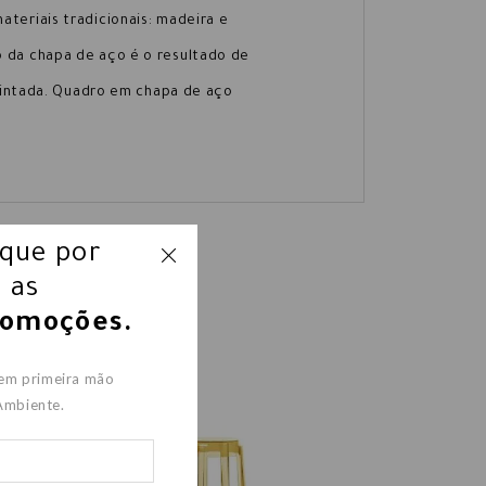
teriais tradicionais: madeira e
 da chapa de aço é o resultado de
 pintada. Quadro em chapa de aço
ique por
 as
romoções.
 em primeira mão
Ambiente.
KARTELL