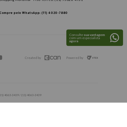
Compre pelo WhatsApp: (11) 4020-7880
Consulte
sua vantagem
com um especialista
agora
Created by
Powered by
 (21) 4063-3439 / (11) 4063-3439