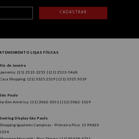
CADASTRAR
ATENDIMENTO LOJAS FÍSICAS
Rio de Janeiro
Ipanema: (21) 2513-2255 | (21) 2523-5468
Casa Shopping: (21) 3325 2529 | (21) 3325 3019
São Paulo
Jardim América: (11) 3062-3351 | (11) 3062-1529
Seating Display São Paulo
Shopping Iguatemi Campinas - Primeiro Piso: 11 99633-
2234
Shopping Morumbi - Piso Térreo: (11) 95628-4731