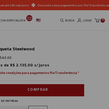
 em até 12X sem juros
Descontos para pagamentos por Pix/Transferência
0
COM ESPECIALISTA
BUSCA
LOGIN
queta Steelwood
.540,00
4
x
de
R$ 2.135,00
COMPRAR
 DE ENTREGA