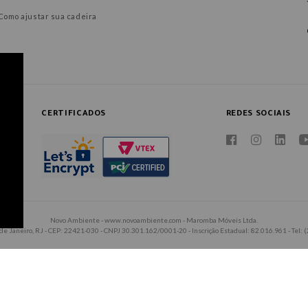
Como ajustar sua cadeira
CERTIFICADOS
REDES SOCIAIS
Novo Ambiente - www.novoambiente.com - Maromba Móveis Ltda.
 de Janeiro, RJ - CEP: 22421-030 - CNPJ 30.301.162/0001-20 - Inscrição Estadual: 82.016.961 - Tel: