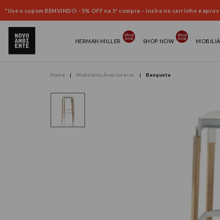
"Use o cupom BEMVINDO - 5% OFF na 1ª compra – insira no carrinho e aprove
HERMAN MILLER
SHOP NOW
MOBILI
Mobiliário Área Interna
Banqueta