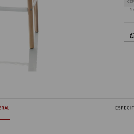
Nã
ERAL
ESPECI