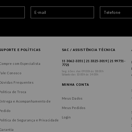
SUPORTE E POLÍTICAS
SAC / ASSISTÊNCIA TÉCNICA
11 3062-3351 | 21 3325-3019 | 21 99751-
Compre com Especialista
7721
Seg. à Sex. das 09:00h às 18:00h
Fale Conosco
Sábado das 10:00h às 14:00h
Dúvidas Frequentes
MINHA CONTA
Política de Troca
Meus Dados
Entrega e Acompanhamento de
Meus Pedidos
Pedido
Login
Política de Segurança e Privacidade
Garantia