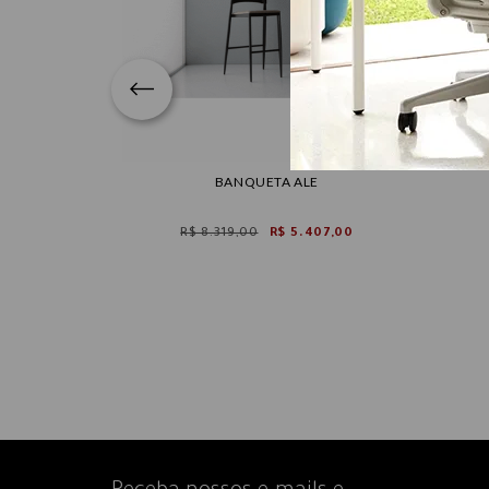
- ROBERTA
BANQUETA ALE
041,20
R$ 8.319,00
R$ 5.407,00