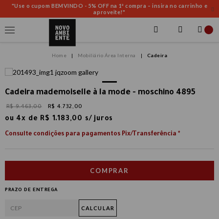
"Use o cupom BEMVINDO - 5% OFF na 1ª compra – insira no carrinho e
aproveite!"
Mobiliário Área Interna
Cadeira
Cadeira mademoiselle à la mode - moschino 4895
R$ 9.463,00
R$ 4.732,00
ou
4
x
de
R$ 1.183,00
COMPRAR
PRAZO DE ENTREGA
CALCULAR