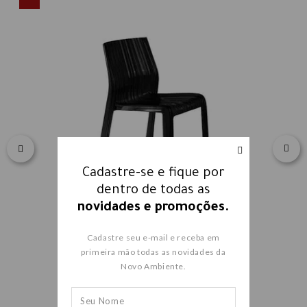
Cadastre-se e fique por
dentro de todas as
novidades e promoções.
Cadastre seu e-mail e receba em
primeira mão todas as novidades da
CADEIRA FRILLY 5880
Novo Ambiente.
R$ 3.169,00
R$ 1.585,00