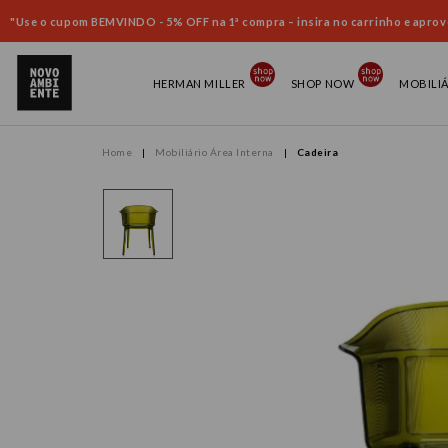
"Use o cupom BEMVINDO - 5% OFF na 1ª compra – insira no carrinho e aprove
HERMAN MILLER
SHOP NOW
MOBILI
Mobiliário Área Interna
Cadeira