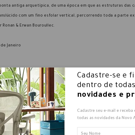
onta antiga arquetípica, de uma época em que as estruturas das ca
anslúcido com um fino esfolar vertical, percorrendo toda a parte 
or Ronan & Erwan Bouroullec.
 de Janeiro
Cadastre-se e f
dentro de todas
Nossas Sugestões
novidades e p
Cadastre seu e-mail e receba
todas as novidades da Novo 
KARTELL