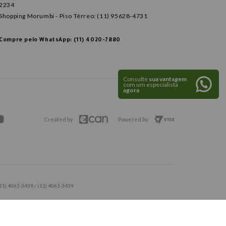
2234
Shopping Morumbi - Piso Térreo: (11) 95628-4731
Compre pelo WhatsApp: (11) 4020-7880
Consulte
sua vantagem
com um especialista
agora
Created by
Powered by
 (21) 4063-3439 / (11) 4063-3439