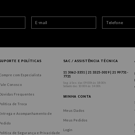
SUPORTE E POLÍTICAS
SAC / ASSISTÊNCIA TÉCNICA
11 3062-3351 | 21 3325-3019 | 21 99751-
Compre com Especialista
7721
Seg. à Sex. das 09:00h às 18:00h
Fale Conosco
Sábado das 10:00h às 14:00h
Dúvidas Frequentes
MINHA CONTA
Política de Troca
Meus Dados
Entrega e Acompanhamento de
Meus Pedidos
Pedido
Login
Política de Segurança e Privacidade