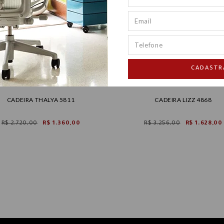
CADASTR
CADEIRA THALYA 5811
CADEIRA LIZZ 4868
R$ 2.720,00
R$ 1.360,00
R$ 3.256,00
R$ 1.628,00