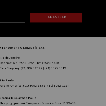
CADASTRAR
ATENDIMENTO LOJAS FÍSICAS
Rio de Janeiro
Ipanema: (21) 2513-2255 | (21) 2523-5468
Casa Shopping: (21) 3325 2529 | (21) 3325 3019
São Paulo
Jardim América: (11) 3062-3351 | (11) 3062-1529
Seating Display São Paulo
Shopping Iguatemi Campinas - Primeiro Piso: 11 99633-