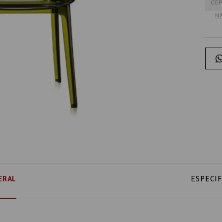
Nã
ERAL
ESPECI