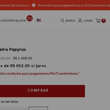
 em até 12X sem juros
Descontos para pagamentos por Pix/Transferência
0
COM ESPECIALISTA
BUSCA
LOGIN
eira Papyrus
.216,00
R$ 2.608,00
4
x
de
R$ 652,00
COMPRAR
 DE ENTREGA