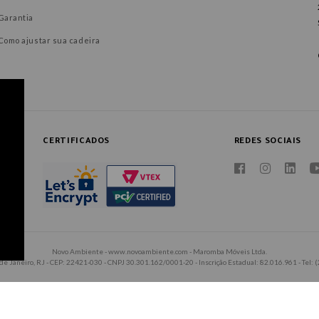
Garantia
Como ajustar sua cadeira
CERTIFICADOS
REDES SOCIAIS
Novo Ambiente - www.novoambiente.com - Maromba Móveis Ltda.
 de Janeiro, RJ - CEP: 22421-030 - CNPJ 30.301.162/0001-20 - Inscrição Estadual: 82.016.961 - Tel: