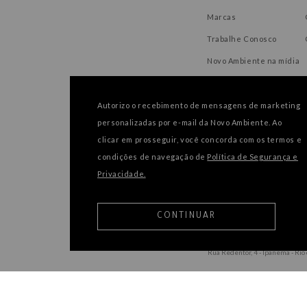
Marcas
Trabalhe Conosco
Novo Ambiente na mídia
Autorizo o recebimento de mensagens de marketing
personalizadas por e-mail da Novo Ambiente. Ao
FORMAS DE PAGAMENTO
clicar em prosseguir, você concorda com os termos e
condições de navegação de
Política de Segurança e
Privacidade.
CONTINUAR
Rua Redentor, 4 - Ipanema - Rio