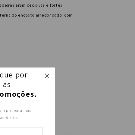
deiras eram decisivas e fortes.
externa do encosto arredondado, com
ique por
 as
romoções.
 em primeira mão
Ambiente.