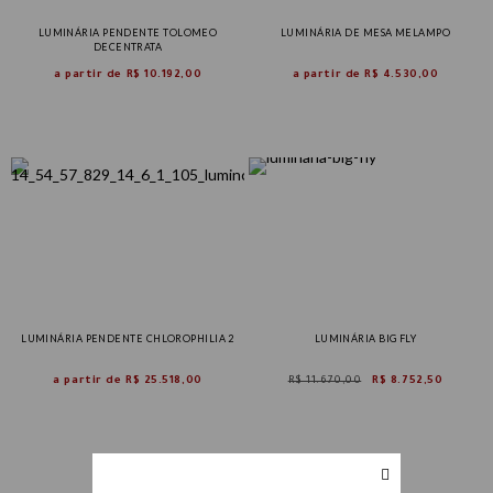
LUMINÁRIA PENDENTE TOLOMEO
LUMINÁRIA DE MESA MELAMPO
DECENTRATA
a partir de
R$ 10.192,00
a partir de
R$ 4.530,00
LUMINÁRIA PENDENTE CHLOROPHILIA 2
LUMINÁRIA BIG FLY
a partir de
R$ 25.518,00
R$ 11.670,00
R$ 8.752,50