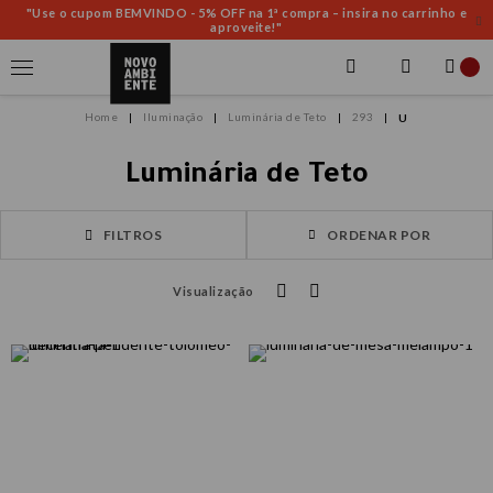
"Use o cupom BEMVINDO - 5% OFF na 1ª compra – insira no carrinho e
aproveite!"
Iluminação
Luminária de Teto
293
U
Luminária de Teto
FILTROS
ORDENAR POR
Visualização