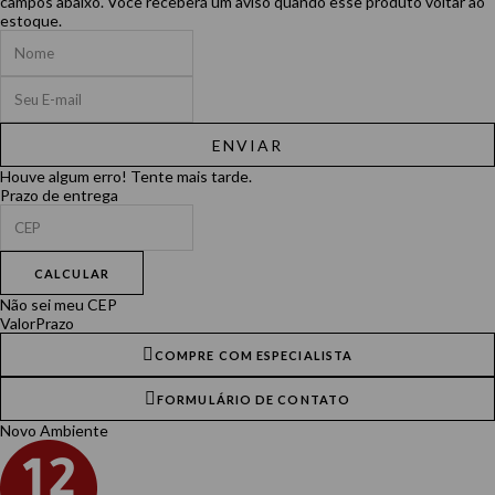
campos abaixo. Você receberá um aviso quando esse produto voltar ao
estoque.
ENVIAR
Houve algum erro! Tente mais tarde.
Prazo de entrega
CALCULAR
Não sei meu CEP
Valor
Prazo
COMPRE COM ESPECIALISTA
FORMULÁRIO DE CONTATO
Novo Ambiente