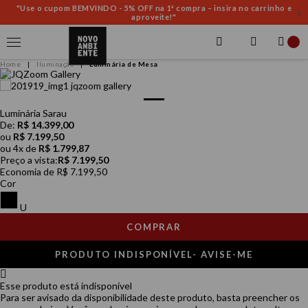
"Use o cupom BEMVINDO - 5% OFF na 1ª compra – insira no carrinho e
aproveite!"
Iluminação
Luminária de Mesa
Luminária Sarau
De:
R$ 14.399,00
ou
R$ 7.199,50
ou
4
x
de
R$ 1.799,87
Preço a vista:
R$ 7.199,50
Economia de
R$ 7.199,50
Cor
U
COMPRAR
PRODUTO INDISPONÍVEL- AVISE-ME
Esse produto está
indisponível
Para ser avisado da disponibilidade deste produto, basta preencher os